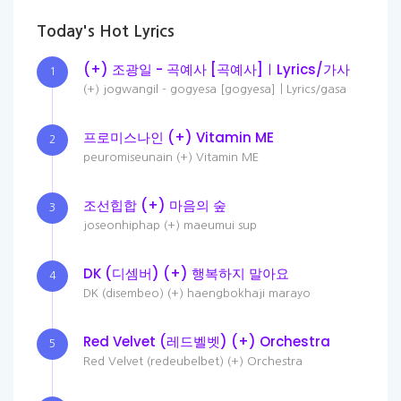
Today's Hot Lyrics
(+) 조광일 - 곡예사 [곡예사]ㅣLyrics/가사
1
(+) jogwangil - gogyesa [gogyesa]ㅣLyrics/gasa
프로미스나인 (+) Vitamin ME
2
peuromiseunain (+) Vitamin ME
조선힙합 (+) 마음의 숲
3
joseonhiphap (+) maeumui sup
DK (디셈버) (+) 행복하지 말아요
4
DK (disembeo) (+) haengbokhaji marayo
Red Velvet (레드벨벳) (+) Orchestra
5
Red Velvet (redeubelbet) (+) Orchestra