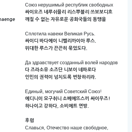
Союз нерушимый республик свободных
싸이오즈
네루쉬믈리
리스뿌블리
쓰보보디흐
maenge
깨질
수
없는
자유로운
공화국들의
동맹을
Сплотила навеки Великая Русь.
싸이디
바다에이
니벨리까이아
루스.
위대한
루스가
끈끈히
묶었도다.
Да здравствует созданный волей народов
다
즈라소유
소즈단
니보이
네파로다
인민의
권력이
넘치도록
번창하리라.
Единый, могучий Советский Союз!
에디니이
모구취니
소베에뜨스끼
싸이우즈!
하나이고
강하다,
소비에트
연방.
후렴
Славься, Отечество наше свободное,