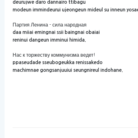
deurujwe
daro
dannairo
ttibagu
modeun
immindeurui
ujeongeun
mideul
su
inneun
yosa
Партия Ленина - сила народная
daa
miiai
emingnai
ssii
baingnai
obaiai
reninui
dangeun
imminui
himida.
Нас к торжеству коммунизма ведет!
ppaseudade
sseubogeukka
renissakedo
machimnae
gongsanjuuiui
seungnireul
indohane.