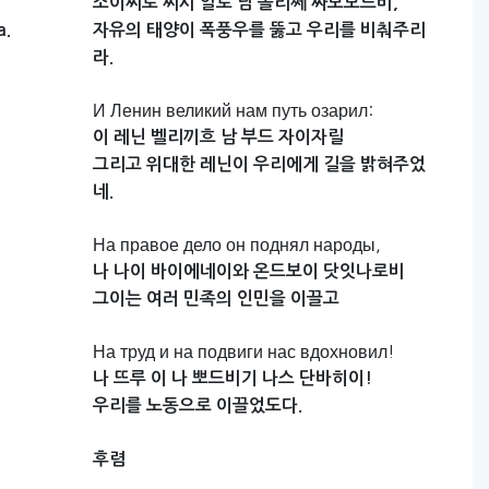
소이씨로
씨시
알로
남
솔리쩨
싸보보드비,
a.
자유의
태양이
폭풍우를
뚫고
우리를
비춰주리
라.
И Ленин великий нам путь озарил:
이
레닌
벨리끼흐
남
부드
자이자릴
그리고
위대한
레닌이
우리에게
길을
밝혀주었
네.
На правое дело он поднял народы,
나
나이
바이에네이와
온드보이
닷잇나로비
그이는
여러
민족의
인민을
이끌고
На труд и на подвиги нас вдохновил!
나
뜨루
이
나
뽀드비기
나스
단바히이!
우리를
노동으로
이끌었도다.
후렴