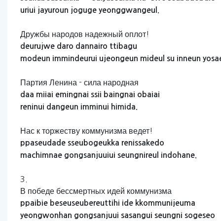
uriui
jayuroun
joguge
yeonggwangeul.
Дружбы народов надежный оплот!
deurujwe
daro
dannairo
ttibagu
modeun
immindeurui
ujeongeun
mideul
su
inneun
yosa
Партия Ленина - сила народная
daa
miiai
emingnai
ssii
baingnai
obaiai
reninui
dangeun
imminui
himida.
Нас к торжеству коммунизма ведет!
ppaseudade
sseubogeukka
renissakedo
machimnae
gongsanjuuiui
seungnireul
indohane.
3.
В победе бессмертных идей коммунизма
ppaibie
beseuseubereuttihi
ide
kkommunijeuma
yeongwonhan
gongsanjuui
sasangui
seungni
sogeseo