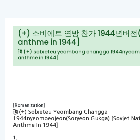
(+) 소비에트 연방 찬가 1944년버전(소련
anthme in 1944]
(+) sobieteu yeombang changga 1944nyeombe
anthme in 1944]
[Romanization]
(+) Sobieteu Yeombang Changga
1944nyeombeojeon(soryeon Gukga) [soviet Nat
Anthme In 1944]
1.