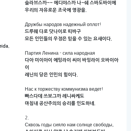
슬라브스까~~
에디야스까
나~쉐
스바도바이에
우리의
자유로운
조국에
영광을.
Дружбы народов надежный оплот!
드루줴
다로
닷나이로
띠바구
모든
인민들의
우정은
믿을
수
있는
요새이다.
eida.
Партия Ленина - сила народная
다아
미이아이
에밍라이
씨이
바잉라이
오바이아
이
레닌의
당은
인민의
힘이다.
Нас к торжеству коммунизма ведет!
빠스다데
쓰보그까
레니싸케도
마침내
공산주의의
승리를
인도하네.
2.
Сквозь годы сияло нам солнце свободы,