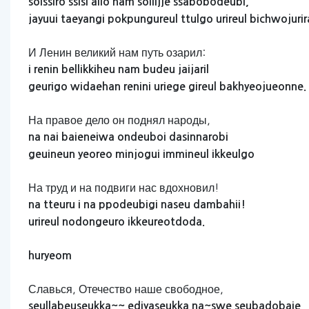
soissiro
ssisi
allo
nam
sollijje
ssabobodeubi,
jayuui
taeyangi
pokpungureul
ttulgo
urireul
bichwojurir
И Ленин великий нам путь озарил:
i
renin
bellikkiheu
nam
budeu
jaijaril
geurigo
widaehan
renini
uriege
gireul
bakhyeojueonne.
На правое дело он поднял народы,
na
nai
baieneiwa
ondeuboi
dasinnarobi
geuineun
yeoreo
minjogui
immineul
ikkeulgo
На труд и на подвиги нас вдохновил!
na
tteuru
i
na
ppodeubigi
naseu
dambahii!
urireul
nodongeuro
ikkeureotdoda.
huryeom
Славься, Отечество наше свободное,
seullabeuseukka~~
ediyaseukka
na~swe
seubadobaie