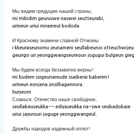
Мы видим грядущее нашей страны,
mi
mibidim
geuruswe
naswei
seutteurabi,
urineun
uriui
miraereul
bododa
И Красному знамени славной Отчизны
i
kkeuraseunomu
jeunameni
seullabeunoi
otteuchwijeu
geurigo
uri
yeonggwangseureoun
jogugui
bulgeun
gie
Мы будем всегда беззаветно верны!
mi
budem
ssigeunareude
ssaiberai
baberim!
urineun
eonjena
jinsilhagennora.
huryeom
Славься, Отечество наше свободное,
seullabeuseukka~~
ediyaseukka
na~swe
seubadobaie
uriui
jayuroun
joguge
yeonggwangeul.
Дружбы народов надежный оплот!