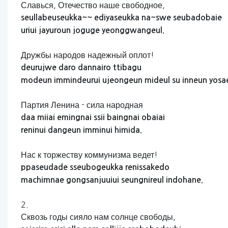
Славься, Отечество наше свободное,
seullabeuseukka~~
ediyaseukka
na~swe
seubadobaie
uriui
jayuroun
joguge
yeonggwangeul.
Дружбы народов надежный оплот!
deurujwe
daro
dannairo
ttibagu
modeun
immindeurui
ujeongeun
mideul
su
inneun
yosa
Партия Ленина - сила народная
daa
miiai
emingnai
ssii
baingnai
obaiai
reninui
dangeun
imminui
himida.
Нас к торжеству коммунизма ведет!
ppaseudade
sseubogeukka
renissakedo
machimnae
gongsanjuuiui
seungnireul
indohane.
2.
Сквозь годы сияло нам солнце свободы,