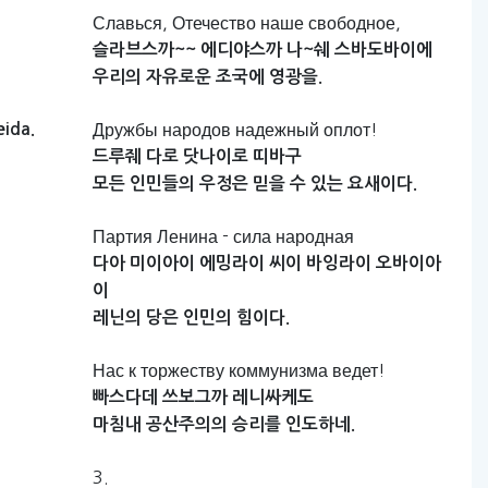
Славься, Отечество наше свободное,
슬라브스까~~
에디야스까
나~쉐
스바도바이에
우리의
자유로운
조국에
영광을.
eida.
Дружбы народов надежный оплот!
드루줴
다로
닷나이로
띠바구
모든
인민들의
우정은
믿을
수
있는
요새이다.
Партия Ленина - сила народная
다아
미이아이
에밍라이
씨이
바잉라이
오바이아
이
레닌의
당은
인민의
힘이다.
Нас к торжеству коммунизма ведет!
빠스다데
쓰보그까
레니싸케도
마침내
공산주의의
승리를
인도하네.
3.