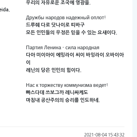
우리의
자유로운
조국에
영광을.
eida.
Дружбы народов надежный оплот!
드루줴
다로
닷나이로
띠바구
모든
인민들의
우정은
믿을
수
있는
요새이다.
Партия Ленина - сила народная
다아
미이아이
에밍라이
씨이
바잉라이
오바이아
이
레닌의
당은
인민의
힘이다.
Нас к торжеству коммунизма ведет!
빠스다데
쓰보그까
레니싸케도
마침내
공산주의의
승리를
인도하네.
2021-08-04 15:43:32