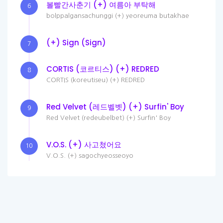
볼빨간사춘기 (+) 여름아 부탁해
6
bolppalgansachunggi (+) yeoreuma butakhae
(+) Sign (Sign)
7
CORTIS (코르티스) (+) REDRED
8
CORTIS (koreutiseu) (+) REDRED
Red Velvet (레드벨벳) (+) Surfin' Boy
9
Red Velvet (redeubelbet) (+) Surfin' Boy
V.O.S. (+) 사고쳤어요
10
V.O.S. (+) sagochyeosseoyo