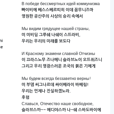
В победе бессмертных идей коммунизма
빠이비에
베스스베르띠히
이데
꼼무니즈마
영원한
공산주의
사상의
승리
속에서
Мы видим грядущее нашей страны,
미
미비딤
그루쉐
나쉐이
스뜨라비,
ni
우리는
우리의
미래를
보도다
ge
И Красному знамени славной Отчизны
이
끄라스노무
즈나메니
슬라브노이
오뜨취즈니
그리고
우리
영광스러운
조국의
붉은
기에게
Мы будем всегда беззаветно верны!
미
부뎀
씨그나르데
싸이베라이
바베림!
우리는
언제나
진실하겠노라.
후렴
Славься, Отечество наше свободное,
슬라브스까~~
에디야스까
나~쉐
스바도바이에