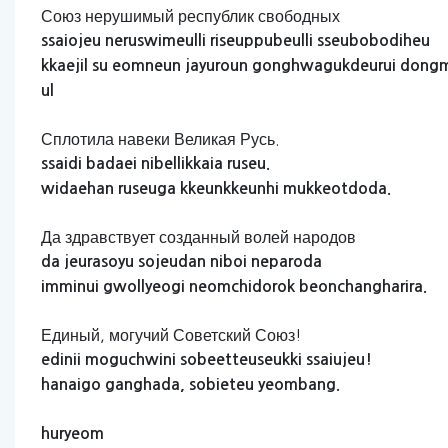
Союз нерушимый республик свободных
ssaiojeu
neruswimeulli
riseuppubeulli
sseubobodiheu
kkaejil
su
eomneun
jayuroun
gonghwagukdeurui
dong
ul
Сплотила навеки Великая Русь.
ssaidi
badaei
nibellikkaia
ruseu.
widaehan
ruseuga
kkeunkkeunhi
mukkeotdoda.
Да здравствует созданный волей народов
da
jeurasoyu
sojeudan
niboi
neparoda
imminui
gwollyeogi
neomchidorok
beonchangharira.
Единый, могучий Советский Союз!
edinii
moguchwini
sobeetteuseukki
ssaiujeu!
hanaigo
ganghada,
sobieteu
yeombang.
huryeom