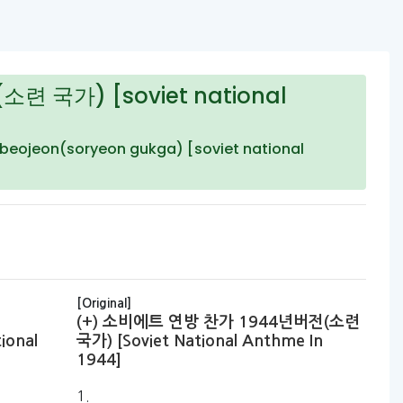
 국가) [soviet national
ojeon(soryeon gukga) [soviet national
[Original]
(+) 소비에트 연방 찬가 1944년버전(소련
ional
국가) [soviet National Anthme In
1944]
1.