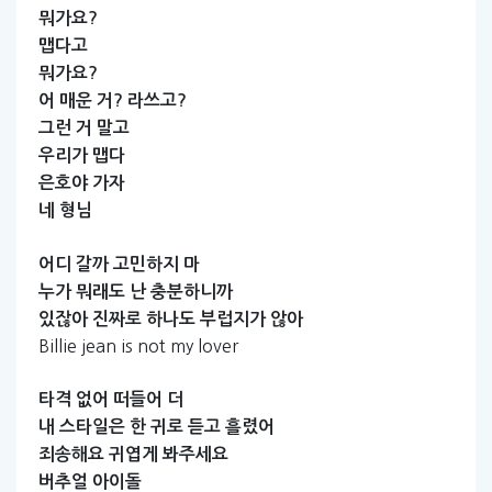
뭐가요?
맵다고
뭐가요?
어
매운
거?
라쓰고?
그런
거
말고
우리가
맵다
은호야
가자
네
형님
어디
갈까
고민하지
마
누가
뭐래도
난
충분하니까
있잖아
진짜로
하나도
부럽지가
않아
Billie jean is not my lover
타격
없어
떠들어
더
내
스타일은
한
귀로
듣고
흘렸어
죄송해요
귀엽게
봐주세요
버추얼
아이돌