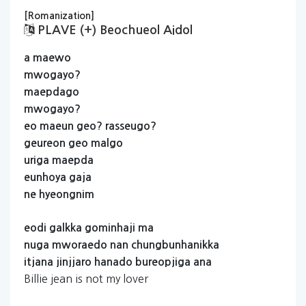
[Romanization]
PLAVE (+) Beochueol Aidol
a
maewo
mwogayo?
maepdago
mwogayo?
eo
maeun
geo?
rasseugo?
geureon
geo
malgo
uriga
maepda
eunhoya
gaja
ne
hyeongnim
eodi
galkka
gominhaji
ma
nuga
mworaedo
nan
chungbunhanikka
itjana
jinjjaro
hanado
bureopjiga
ana
Billie jean is not my lover