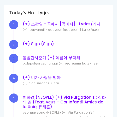
Today's Hot Lyrics
(+) 조광일 - 곡예사 [곡예사]ㅣLyrics/가사
1
(+) jogwangil - gogyesa [gogyesa]ㅣLyrics/gasa
(+) Sign (Sign)
2
볼빨간사춘기 (+) 여름아 부탁해
3
bolppalgansachunggi (+) yeoreuma butakhae
(+) 니가 사랑을 알아
4
(+) niga sarangeul ara
여하경 (NEOPLE) (+) Via Purgationis : 정화
5
의 길 (Feat. Veus – Cor Infantil Amics de
la Unió, 유채훈)
yeohagyeong (NEOPLE) (+) Via Purgationis :