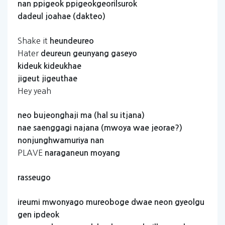
nan
ppigeok
ppigeokgeorilsurok
dadeul
joahae
(dakteo)
Shake it
heundeureo
Hater
deureun
geunyang
gaseyo
kideuk
kideukhae
jigeut
jigeuthae
Hey yeah
neo
bujeonghaji
ma
(hal
su
itjana)
nae
saenggagi
najana
(mwoya
wae
jeorae?)
nonjunghwamuriya
nan
PLAVE
naraganeun
moyang
rasseugo
ireumi
mwonyago
mureoboge
dwae
neon
gyeolgu
gen
ipdeok