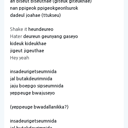
an
biseut
biseuthae
(giteuk
giteukhae)
nan
ppigeok
ppigeokgeorilsurok
dadeul
joahae
(ttukseu)
Shake it
heundeureo
Hater
deureun
geunyang
gaseyo
kideuk
kideukhae
jigeut
jigeuthae
Hey yeah
insadeurigetseumnida
jal
butakdeurimnida
jaju
boepgo
sipseumnida
yeppeuge
bwajuseyo
(yeppeuge
bwadallanikka?)
insadeurigetseumnida