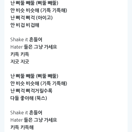
난
삐뚤
빼뚤
(삐뚤
빼뚤)
안
비슷
비슷해
(기특
기특해)
난
삐걱
삐걱
(아이고)
안
비겁
비겁해
Shake it
흔들어
Hater
들은
그냥
가세요
키득
키득
지긋
지긋
난
삐뚤
빼뚤
(삐뚤
빼뚤)
안
비슷
비슷해
(기특
기특해)
난
삐걱
삐걱거릴수록
다들
좋아해
(뚝스)
Shake it
흔들어
Hater
들은
그냥
가세요
키득
키득해