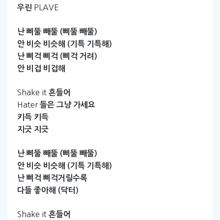
PLAVE
우린
난
삐뚤
빼뚤
(삐뚤
빼뚤)
안
비슷
비슷해
(기특
기특해)
난
삐걱
삐걱
(삐걱
거려)
안
비겁
비겁해
Shake it
흔들어
Hater
들은
그냥
가세요
키득
키득
지긋
지긋
난
삐뚤
빼뚤
(삐뚤
빼뚤)
안
비슷
비슷해
(기특
기특해)
난
삐걱
삐걱거릴수록
다들
좋아해
(닥터)
Shake it
흔들어