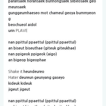
paransaek
noransaek
bunhongsaek
silbeosaek
geo
meunsaek
gunggeumhaeseo
mot
chameul
geoya
bummyeon
g
beochueol
aidol
PLAVE
urin
nan
ppittul
ppaettul
(ppittul
ppaettul)
an
biseut
biseuthae
(giteuk
giteukhae)
nan
ppigeok
ppigeok
(aigo)
an
bigeop
bigeophae
Shake it
heundeureo
Hater
deureun
geunyang
gaseyo
kideuk
kideuk
jigeut
jigeut
nan
ppittul
ppaettul
(ppittul
ppaettul)