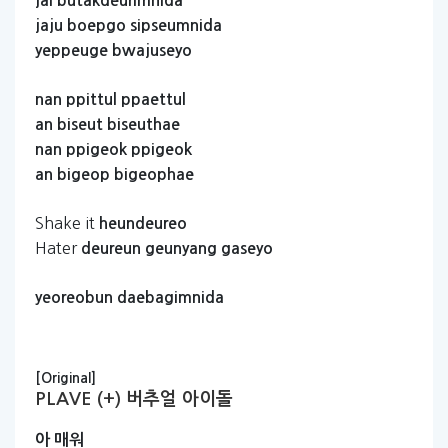
jal
butakdeurimnida
jaju
boepgo
sipseumnida
yeppeuge
bwajuseyo
nan
ppittul
ppaettul
an
biseut
biseuthae
nan
ppigeok
ppigeok
an
bigeop
bigeophae
Shake it
heundeureo
Hater
deureun
geunyang
gaseyo
yeoreobun
daebagimnida
[Original]
PLAVE (+) 버추얼 아이돌
아
매워