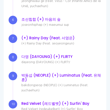
jeonghwaui gil (Feat. Veus – Cor Infantil Amics de la
Unió, yuchaehun)
조선힙합 (+) 마음의 숲
6
joseonhiphap (+) maeumui sup
(+) Rainy Day (Feat. 서영은)
7
(+) Rainy Day (Feat. seoyeongeun)
다영 (DAYOUNG) (+) FLIRTY
8
dayeong (DAYOUNG) (+) FLIRTY
박동섭 (NEOPLE) (+) Luminatus (Feat. 유채
9
훈)
bakdongseop (NEOPLE) (+) Luminatus (Feat.
yuchaehun)
Red Velvet (레드벨벳) (+) Surfin' Boy
10
Red Velvet (redeubelbet) (+) Surfin' Boy