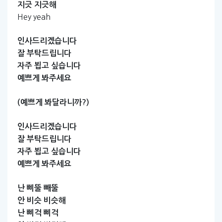
지긋
지긋해
Hey yeah
인사드리겠습니다
잘
부탁드립니다
자주
뵙고
싶습니다
예쁘게
봐주세요
(예쁘게
봐달라니까?)
인사드리겠습니다
잘
부탁드립니다
자주
뵙고
싶습니다
예쁘게
봐주세요
난
삐뚤
빼뚤
안
비슷
비슷해
난
삐걱
삐걱