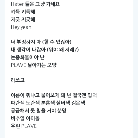
Hater
들은
그냥
가세요
키득
키득해
지긋
지긋해
Hey yeah
너
부정하지
마
(할
수
있잖아)
내
생각이
나잖아
(뭐야
왜
저래?)
논중화물이야
난
PLAVE
날아가는
모양
라쓰고
이름이
뭐냐고
물어보게
돼
넌
결국엔
입덕
파란색
노란색
분홍색
실버색
검은색
궁금해서
못
참을
거야
분명
버추얼
아이돌
PLAVE
우린