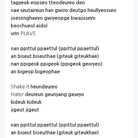
tagyeok
eopseo
tteodeureo
deo
nae
seutaireun
han
gwiro
deutgo
heullyeosseo
joesonghaeyo
gwiyeopge
bwajuseyo
beochueol
aidol
PLAVE
urin
nan
ppittul
ppaettul
(ppittul
ppaettul)
an
biseut
biseuthae
(giteuk
giteukhae)
nan
ppigeok
ppigeok
(ppigeok
georyeo)
an
bigeop
bigeophae
Shake it
heundeureo
Hater
deureun
geunyang
gaseyo
kideuk
kideuk
jigeut
jigeut
nan
ppittul
ppaettul
(ppittul
ppaettul)
an
biseut
biseuthae
(giteuk
giteukhae)