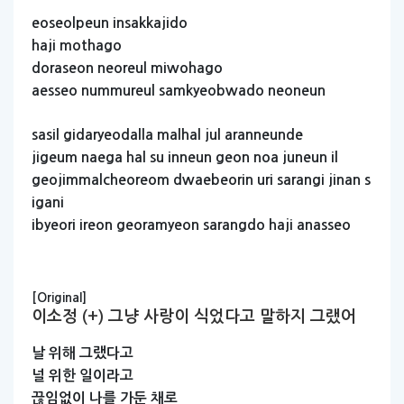
eoseolpeun
insakkajido
haji
mothago
doraseon
neoreul
miwohago
aesseo
nummureul
samkyeobwado
neoneun
sasil
gidaryeodalla
malhal
jul
aranneunde
jigeum
naega
hal
su
inneun
geon
noa
juneun
il
geojimmalcheoreom
dwaebeorin
uri
sarangi
jinan
s
igani
ibyeori
ireon
georamyeon
sarangdo
haji
anasseo
[Original]
이소정 (+) 그냥 사랑이 식었다고 말하지 그랬어
날
위해
그랬다고
널
위한
일이라고
끊임없이
나를
가둔
채로