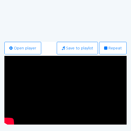
Open player
Save to playlist
Repeat