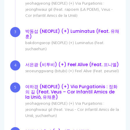
yeohagyeong (NEOPLE) (+) Via Purgationis :
jeonghwaui gil (Feat. rapoem (LA POEM), Veus –
Cor Infantil Amics de la Unió)
박동섭 (NEOPLE) (+) Luminatus (Feat. 유채
3
훈)
bakdongseop (NEOPLE) (+) Luminatus (Feat.
yuchaehun)
서은광 (비투비) (+) Feel Alive (Feat. 프니엘)
4
seoeunggwang (bitubi) (+) Feel Alive (Feat. peuniel)
여하경 (NEOPLE) (+) Via Purgationis : 정화
5
의 길 (Feat. Veus – Cor Infantil Amics de
la Unió, 유채훈)
yeohagyeong (NEOPLE) (+) Via Purgationis :
jeonghwaui gil (Feat. Veus – Cor Infantil Amics de la
Unió, yuchaehun)