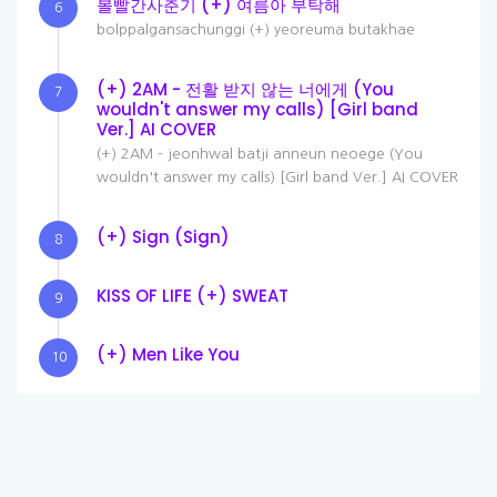
볼빨간사춘기 (+) 여름아 부탁해
6
bolppalgansachunggi (+) yeoreuma butakhae
(+) 2AM - 전활 받지 않는 너에게 (You
7
wouldn't answer my calls) [Girl band
Ver.] AI COVER
(+) 2AM - jeonhwal batji anneun neoege (You
wouldn't answer my calls) [Girl band Ver.] AI COVER
(+) Sign (Sign)
8
KISS OF LIFE (+) SWEAT
9
(+) Men Like You
10