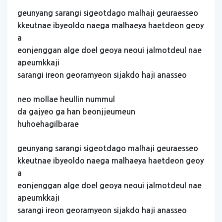
geunyang
sarangi
sigeotdago
malhaji
geuraesseo
kkeutnae
ibyeoldo
naega
malhaeya
haetdeon
geoy
a
eonjenggan
alge
doel
geoya
neoui
jalmotdeul
nae
apeumkkaji
sarangi
ireon
georamyeon
sijakdo
haji
anasseo
neo
mollae
heullin
nummul
da
gajyeo
ga
han
beonjjeumeun
huhoehagilbarae
geunyang
sarangi
sigeotdago
malhaji
geuraesseo
kkeutnae
ibyeoldo
naega
malhaeya
haetdeon
geoy
a
eonjenggan
alge
doel
geoya
neoui
jalmotdeul
nae
apeumkkaji
sarangi
ireon
georamyeon
sijakdo
haji
anasseo