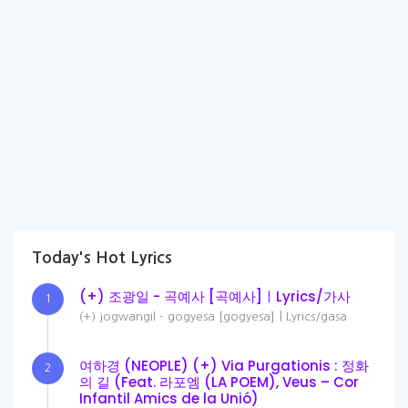
Today's Hot Lyrics
(+) 조광일 - 곡예사 [곡예사]ㅣLyrics/가사
1
(+) jogwangil - gogyesa [gogyesa]ㅣLyrics/gasa
여하경 (NEOPLE) (+) Via Purgationis : 정화
2
의 길 (Feat. 라포엠 (LA POEM), Veus – Cor
Infantil Amics de la Unió)