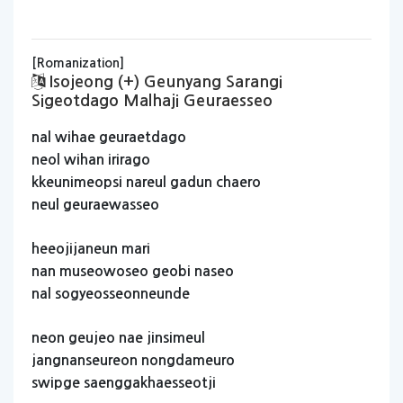
[Romanization]
Isojeong (+) Geunyang Sarangi
Sigeotdago Malhaji Geuraesseo
nal
wihae
geuraetdago
neol
wihan
irirago
kkeunimeopsi
nareul
gadun
chaero
neul
geuraewasseo
heeojijaneun
mari
nan
museowoseo
geobi
naseo
nal
sogyeosseonneunde
neon
geujeo
nae
jinsimeul
jangnanseureon
nongdameuro
swipge
saenggakhaesseotji