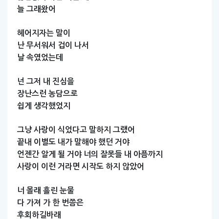
늘
그래왔어
헤어지자는
말이
난
무서워서
겁이
나서
날
속였었는데
넌
그저
내
진심을
장난스런
농담으로
쉽게
생각했었지
그냥
사랑이
식었다고
말하지
그랬어
끝내
이별도
내가
말해야
했던
거야
언젠간
알게
될
거야
너의
잘못들
내
아픔까지
사랑이
이런
거라면
시작도
하지
않았어
너
몰래
흘린
눈물
다
가져
가
한
번쯤은
후회하길바래