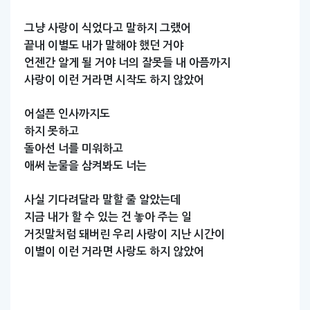
그냥
사랑이
식었다고
말하지
그랬어
끝내
이별도
내가
말해야
했던
거야
언젠간
알게
될
거야
너의
잘못들
내
아픔까지
사랑이
이런
거라면
시작도
하지
않았어
어설픈
인사까지도
하지
못하고
돌아선
너를
미워하고
애써
눈물을
삼켜봐도
너는
사실
기다려달라
말할
줄
알았는데
지금
내가
할
수
있는
건
놓아
주는
일
거짓말처럼
돼버린
우리
사랑이
지난
시간이
이별이
이런
거라면
사랑도
하지
않았어