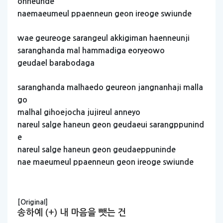
onneunde
naemaeumeul
ppaenneun
geon
ireoge
swiunde
wae
geureoge
sarangeul
akkigiman
haenneunji
saranghanda
mal
hammadiga
eoryeowo
geudael
barabodaga
saranghanda
malhaedo
geureon
jangnanhaji
malla
go
malhal
gihoejocha
jujireul
anneyo
nareul
salge
haneun
geon
geudaeui
sarangppunind
e
nareul
salge
haneun
geon
geudaeppuninde
nae
maeumeul
ppaenneun
geon
ireoge
swiunde
[Original]
송하예 (+) 내 마음을 뺏는 건