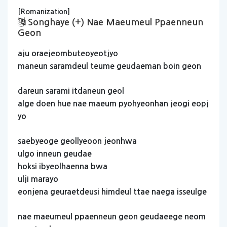
[Romanization]
Songhaye (+) Nae Maeumeul Ppaenneun
Geon
aju
oraejeombuteoyeotjyo
maneun
saramdeul
teume
geudaeman
boin
geon
dareun
sarami
itdaneun
geol
alge
doen
hue
nae
maeum
pyohyeonhan
jeogi
eopj
yo
saebyeoge
geollyeoon
jeonhwa
ulgo
inneun
geudae
hoksi
ibyeolhaenna
bwa
ulji
marayo
eonjena
geuraetdeusi
himdeul
ttae
naega
isseulge
nae
maeumeul
ppaenneun
geon
geudaeege
neom