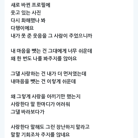
새로
바뀐
프로필에
웃고
있는
사진
다시
화해했나
봐
다행이에요
내가
못
준
웃음을
그
사람이
주었으니까
내
마음을
뺏는
건
그대에게
너무
쉬운데
왜
한
번도
나를
봐주지를
않아요
그댈
사랑하는
건
내가
더
먼저였는데
내마음을
뺏는
건
이렇게
쉬운데
왜
그렇게
사랑을
아끼기만
했는지
사랑한다
말
한마디가
어려워
그댈
바라보다가
사랑한다
말해도
그런
장난하지
말라고
말할
기회조차
주지를
않네요