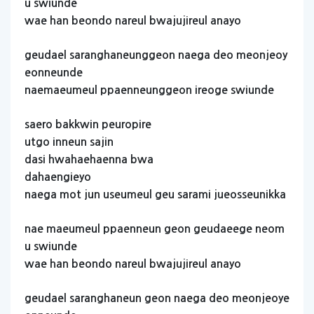
u
swiunde
wae
han
beondo
nareul
bwajujireul
anayo
geudael
saranghaneunggeon
naega
deo
meonjeoy
eonneunde
naemaeumeul
ppaenneunggeon
ireoge
swiunde
saero
bakkwin
peuropire
utgo
inneun
sajin
dasi
hwahaehaenna
bwa
dahaengieyo
naega
mot
jun
useumeul
geu
sarami
jueosseunikka
nae
maeumeul
ppaenneun
geon
geudaeege
neom
u
swiunde
wae
han
beondo
nareul
bwajujireul
anayo
geudael
saranghaneun
geon
naega
deo
meonjeoye