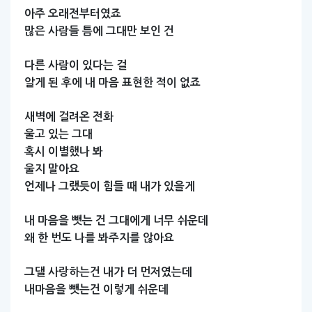
아주
오래전부터였죠
많은
사람들
틈에
그대만
보인
건
다른
사람이
있다는
걸
알게
된
후에
내
마음
표현한
적이
없죠
새벽에
걸려온
전화
울고
있는
그대
혹시
이별했나
봐
울지
말아요
언제나
그랬듯이
힘들
때
내가
있을게
내
마음을
뺏는
건
그대에게
너무
쉬운데
왜
한
번도
나를
봐주지를
않아요
그댈
사랑하는건
내가
더
먼저였는데
내마음을
뺏는건
이렇게
쉬운데