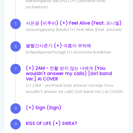
bakdongseop (NEOPLE) (+) Luminatus (Feat.
yuchaehun)
서은광 (비투비) (+) Feel Alive (Feat. 프니엘)
5
seoeunggwang (bitubi) (+) Feel Alive (Feat. peuniel)
볼빨간사춘기 (+) 여름아 부탁해
6
bolppalgansachunggi (+) yeoreuma butakhae
(+) 2AM - 전활 받지 않는 너에게 (You
7
wouldn't answer my calls) [Girl band
Ver.] AI COVER
(+) 2AM - jeonhwal batji anneun neoege (You
wouldn't answer my calls) [Girl band Ver.] AI COVER
(+) Sign (Sign)
8
KISS OF LIFE (+) SWEAT
9