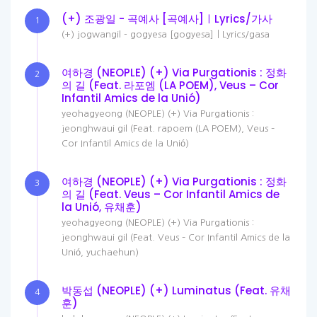
(+) 조광일 - 곡예사 [곡예사]ㅣLyrics/가사
1
(+) jogwangil - gogyesa [gogyesa]ㅣLyrics/gasa
여하경 (NEOPLE) (+) Via Purgationis : 정화
2
의 길 (Feat. 라포엠 (LA POEM), Veus – Cor
Infantil Amics de la Unió)
yeohagyeong (NEOPLE) (+) Via Purgationis :
jeonghwaui gil (Feat. rapoem (LA POEM), Veus –
Cor Infantil Amics de la Unió)
여하경 (NEOPLE) (+) Via Purgationis : 정화
3
의 길 (Feat. Veus – Cor Infantil Amics de
la Unió, 유채훈)
yeohagyeong (NEOPLE) (+) Via Purgationis :
jeonghwaui gil (Feat. Veus – Cor Infantil Amics de la
Unió, yuchaehun)
박동섭 (NEOPLE) (+) Luminatus (Feat. 유채
4
훈)