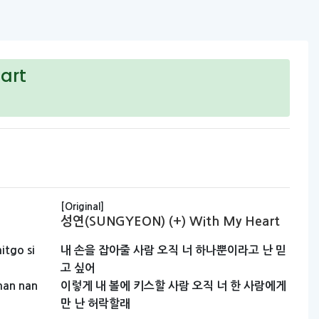
art
[Original]
성연(SUNGYEON) (+) With My Heart
itgo
si
내
손을
잡아줄
사람
오직
너
하나뿐이라고
난
믿
고
싶어
man
nan
이렇게
내
볼에
키스할
사람
오직
너
한
사람에게
만
난
허락할래