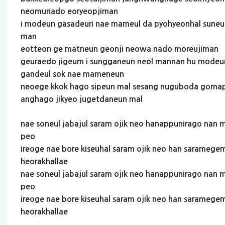
neomunado
eoryeopjiman
i
modeun
gasadeuri
nae
mameul
da
pyohyeonhal
suneu
man
eotteon
ge
matneun
geonji
neowa
nado
moreujiman
geuraedo
jigeum
i
sungganeun
neol
mannan
hu
modeu
gandeul
sok
nae
mameneun
neoege
kkok
hago
sipeun
mal
sesang
nuguboda
goma
anghago
jikyeo
jugetdaneun
mal
nae
soneul
jabajul
saram
ojik
neo
hanappunirago
nan
m
peo
ireoge
nae
bore
kiseuhal
saram
ojik
neo
han
saramege
heorakhallae
nae
soneul
jabajul
saram
ojik
neo
hanappunirago
nan
m
peo
ireoge
nae
bore
kiseuhal
saram
ojik
neo
han
saramege
heorakhallae