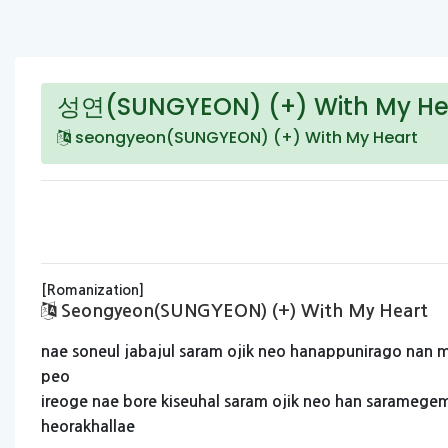
성연(SUNGYEON) (+) With My He
seongyeon(SUNGYEON) (+) With My Heart
[Romanization]
Seongyeon(SUNGYEON) (+) With My Heart
nae
soneul
jabajul
saram
ojik
neo
hanappunirago
nan
m
peo
ireoge
nae
bore
kiseuhal
saram
ojik
neo
han
saramege
heorakhallae