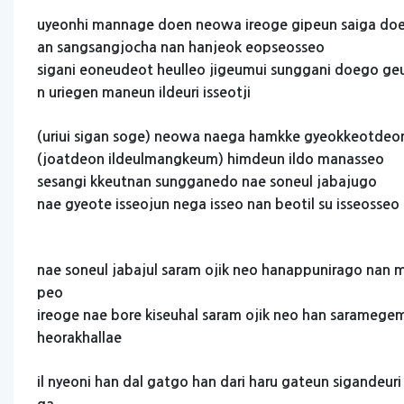
uyeonhi
mannage
doen
neowa
ireoge
gipeun
saiga
doe
an
sangsangjocha
nan
hanjeok
eopseosseo
sigani
eoneudeot
heulleo
jigeumui
sunggani
doego
ge
n
uriegen
maneun
ildeuri
isseotji
(uriui
sigan
soge)
neowa
naega
hamkke
gyeokkeotdeo
(joatdeon
ildeulmangkeum)
himdeun
ildo
manasseo
sesangi
kkeutnan
sungganedo
nae
soneul
jabajugo
nae
gyeote
isseojun
nega
isseo
nan
beotil
su
isseosseo
nae
soneul
jabajul
saram
ojik
neo
hanappunirago
nan
m
peo
ireoge
nae
bore
kiseuhal
saram
ojik
neo
han
saramege
heorakhallae
il
nyeoni
han
dal
gatgo
han
dari
haru
gateun
sigandeuri