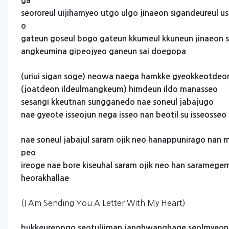
ga
seororeul
uijihamyeo
utgo
ulgo
jinaeon
sigandeureul
u
o
gateun
goseul
bogo
gateun
kkumeul
kkuneun
jinaeon
angkeumina
gipeojyeo
ganeun
sai
doegopa
(uriui
sigan
soge)
neowa
naega
hamkke
gyeokkeotdeo
(joatdeon
ildeulmangkeum)
himdeun
ildo
manasseo
sesangi
kkeutnan
sungganedo
nae
soneul
jabajugo
nae
gyeote
isseojun
nega
isseo
nan
beotil
su
isseosseo
nae
soneul
jabajul
saram
ojik
neo
hanappunirago
nan
m
peo
ireoge
nae
bore
kiseuhal
saram
ojik
neo
han
saramege
heorakhallae
(I Am Sending You A Letter With My Heart)
bukkeureopgo
seotuljiman
janghwanghage
seolmyeon