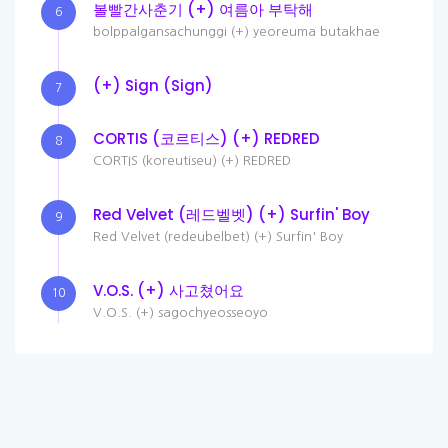
볼빨간사춘기 (+) 여름아 부탁해
6
bolppalgansachunggi (+) yeoreuma butakhae
(+) Sign (Sign)
7
CORTIS (코르티스) (+) REDRED
8
CORTIS (koreutiseu) (+) REDRED
Red Velvet (레드벨벳) (+) Surfin' Boy
9
Red Velvet (redeubelbet) (+) Surfin' Boy
V.O.S. (+) 사고쳤어요
10
V.O.S. (+) sagochyeosseoyo