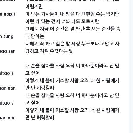
어렵지만
n
eopji
이
모든
가사들이
내
맘을
다
표현할
수는
없지만
어떤
게
맞는
건지
너와
나도
모르지만
그래도
지금
이
순간은
널
만난
후
모든
순간들
속
n
sung
내
맘에는
너에게
꼭
하고
싶은
말
세상
누구보다
고맙고
사
pgo
sar
랑하고
지켜
주겠다는
말
내
손을
잡아줄
사람
오직
너
하나뿐이라고
난
믿
itgo
si
고
싶어
이렇게
내
볼에
키스할
사람
오직
너
한
사람에게
man
nan
만
난
허락할래
내
손을
잡아줄
사람
오직
너
하나뿐이라고
난
믿
itgo
si
고
싶어
이렇게
내
볼에
키스할
사람
오직
너
한
사람에게
man
nan
만
난
허락할래