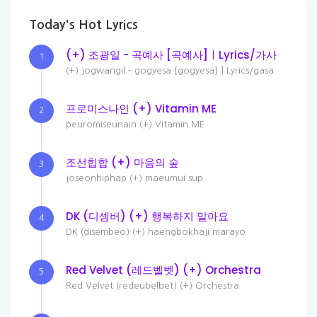
Today's Hot Lyrics
(+) 조광일 - 곡예사 [곡예사]ㅣLyrics/가사
1
(+) jogwangil - gogyesa [gogyesa]ㅣLyrics/gasa
프로미스나인 (+) Vitamin ME
2
peuromiseunain (+) Vitamin ME
조선힙합 (+) 마음의 숲
3
joseonhiphap (+) maeumui sup
DK (디셈버) (+) 행복하지 말아요
4
DK (disembeo) (+) haengbokhaji marayo
Red Velvet (레드벨벳) (+) Orchestra
5
Red Velvet (redeubelbet) (+) Orchestra