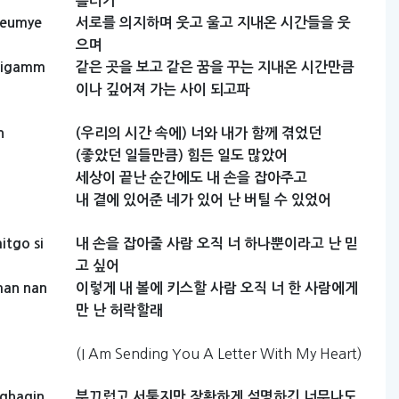
흘러가
seumye
서로를
의지하며
웃고
울고
지내온
시간들을
웃
으며
sigamm
같은
곳을
보고
같은
꿈을
꾸는
지내온
시간만큼
이나
깊어져
가는
사이
되고파
n
(우리의
시간
속에)
너와
내가
함께
겪었던
(좋았던
일들만큼)
힘든
일도
많았어
세상이
끝난
순간에도
내
손을
잡아주고
내
곁에
있어준
네가
있어
난
버틸
수
있었어
itgo
si
내
손을
잡아줄
사람
오직
너
하나뿐이라고
난
믿
고
싶어
man
nan
이렇게
내
볼에
키스할
사람
오직
너
한
사람에게
만
난
허락할래
(I Am Sending You A Letter With My Heart)
ghagin
부끄럽고
서툴지만
장황하게
설명하긴
너무나도