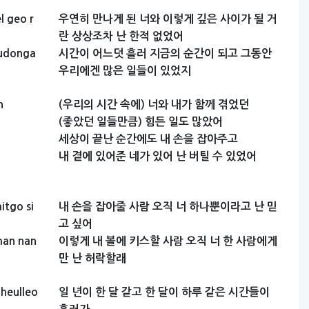
l
geo
r
우연히
만나게
된
너와
이렇게
깊은
사이가
될
거
란
상상조차
난
한적
없었어
udonga
시간이
어느덧
흘러
지금의
순간이
되고
그동안
우리에겐
많은
일들이
있었지
n
(우리의
시간
속에)
너와
내가
함께
겪었던
(좋았던
일들만큼)
힘든
일도
많았어
세상이
끝난
순간에도
내
손을
잡아주고
내
곁에
있어준
네가
있어
난
버틸
수
있었어
itgo
si
내
손을
잡아줄
사람
오직
너
하나뿐이라고
난
믿
고
싶어
man
nan
이렇게
내
볼에
키스할
사람
오직
너
한
사람에게
만
난
허락할래
heulleo
일
년이
한
달
같고
한
달이
하루
같은
시간들이