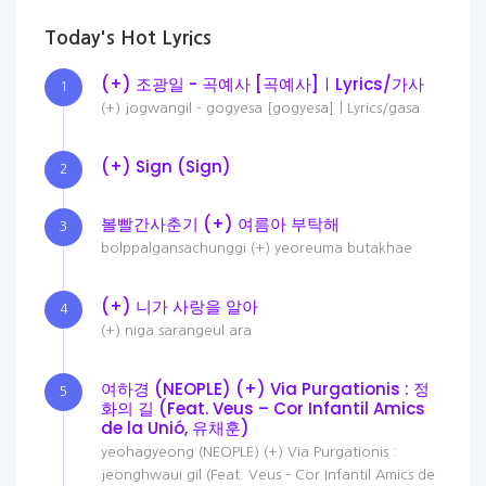
Today's Hot Lyrics
(+) 조광일 - 곡예사 [곡예사]ㅣLyrics/가사
1
(+) jogwangil - gogyesa [gogyesa]ㅣLyrics/gasa
(+) Sign (Sign)
2
볼빨간사춘기 (+) 여름아 부탁해
3
bolppalgansachunggi (+) yeoreuma butakhae
(+) 니가 사랑을 알아
4
(+) niga sarangeul ara
여하경 (NEOPLE) (+) Via Purgationis : 정
5
화의 길 (Feat. Veus – Cor Infantil Amics
de la Unió, 유채훈)
yeohagyeong (NEOPLE) (+) Via Purgationis :
jeonghwaui gil (Feat. Veus – Cor Infantil Amics de