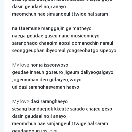
dasin
geudael
noji
anayo
meomchun
nae
simjangeul
ttwige
hal
saram
na
ttaemune
manggajin
ge
matneyo
naega
geudae
gaseumane
mosieonneyo
saranghago
chaegim
eopsi
domangchin
nareul
seonggeuphan
ibyeoreul
yongseobatgo
sipeoyo
My love
honja
isseojwoyo
geudae
inneun
goseuro
jigeum
dallyeogalgeyo
jogeumman
deo
gidaryeojwoyo
uri
dasi
saranghaeyaman
haeyo
My love
dasi
saranghaeyo
sesang
bandaejjok
kkeute
sarado
chajeulgeyo
dasin
geudael
noji
anayo
meomchun
nae
simjangeul
ttwige
hal
saram
my love
geudaeppun