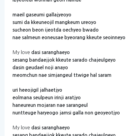
maeil
gaseumi
gallajyeoyo
sumi
da
kkeuneojil
mangkeum
ureoyo
sucheon
beon
ijeotda
oechyeo
bwado
nae
salmeun
eoneusae
byeorang
kkeute
seoinneyo
My love
dasi
saranghaeyo
sesang
bandaejjok
kkeute
sarado
chajeulgeyo
dasin
geudael
noji
anayo
meomchun
nae
simjangeul
ttwige
hal
saram
uri
heeojigil
jalhaetjyo
eolmana
seulpeun
irinji
aratjyo
haneureun
mojaran
nae
sarangeul
nuntteuge
haryeogo
jamsi
galla
non
geoyeotjyo
My love
dasi
saranghaeyo
sesang
bandaejjok
kkeute
sarado
chajeulgeyo