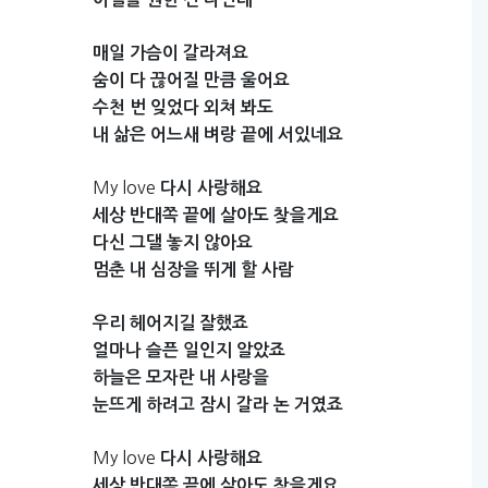
매일
가슴이
갈라져요
숨이
다
끊어질
만큼
울어요
수천
번
잊었다
외쳐
봐도
내
삶은
어느새
벼랑
끝에
서있네요
My love
다시
사랑해요
세상
반대쪽
끝에
살아도
찾을게요
다신
그댈
놓지
않아요
멈춘
내
심장을
뛰게
할
사람
우리
헤어지길
잘했죠
얼마나
슬픈
일인지
알았죠
하늘은
모자란
내
사랑을
눈뜨게
하려고
잠시
갈라
논
거였죠
My love
다시
사랑해요
세상
반대쪽
끝에
살아도
찾을게요