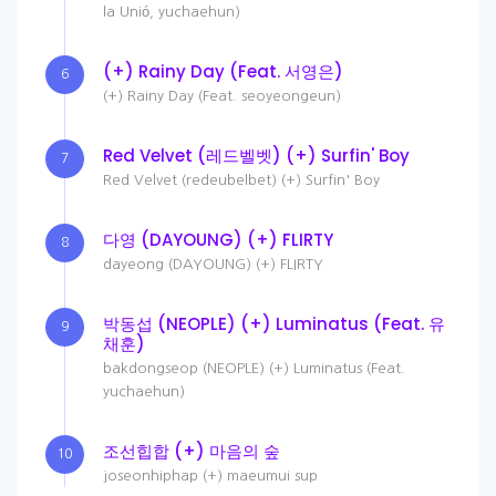
la Unió, yuchaehun)
(+) Rainy Day (Feat. 서영은)
6
(+) Rainy Day (Feat. seoyeongeun)
Red Velvet (레드벨벳) (+) Surfin' Boy
7
Red Velvet (redeubelbet) (+) Surfin' Boy
다영 (DAYOUNG) (+) FLIRTY
8
dayeong (DAYOUNG) (+) FLIRTY
박동섭 (NEOPLE) (+) Luminatus (Feat. 유
9
채훈)
bakdongseop (NEOPLE) (+) Luminatus (Feat.
yuchaehun)
조선힙합 (+) 마음의 숲
10
joseonhiphap (+) maeumui sup