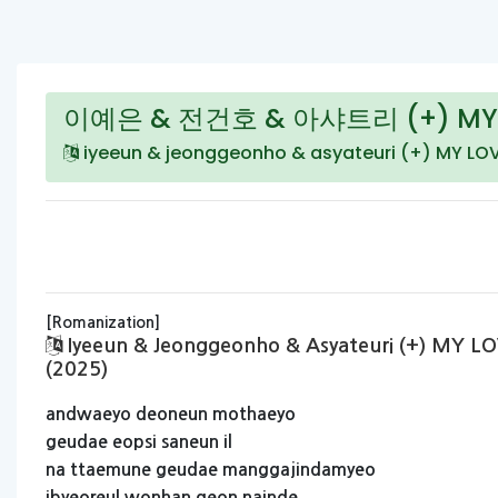
이예은 & 전건호 & 아샤트리 (+) MY L
iyeeun & jeonggeonho & asyateuri (+) MY LO
[Romanization]
Iyeeun & Jeonggeonho & Asyateuri (+) MY L
(2025)
andwaeyo
deoneun
mothaeyo
geudae
eopsi
saneun
il
na
ttaemune
geudae
manggajindamyeo
ibyeoreul
wonhan
geon
nainde