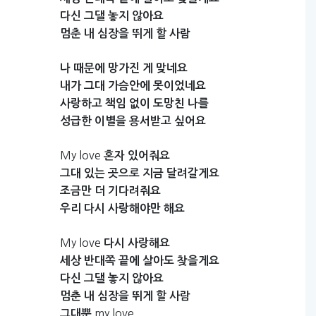
다신
그댈
놓지
않아요
멈춘
내
심장을
뛰게
할
사람
나
때문에
망가진
게
맞네요
내가
그대
가슴안에
못이었네요
사랑하고
책임
없이
도망친
나를
성급한
이별을
용서받고
싶어요
My love
혼자
있어줘요
그대
있는
곳으로
지금
달려갈게요
조금만
더
기다려줘요
우리
다시
사랑해야만
해요
My love
다시
사랑해요
세상
반대쪽
끝에
살아도
찾을게요
다신
그댈
놓지
않아요
멈춘
내
심장을
뛰게
할
사람
my love
그대뿐