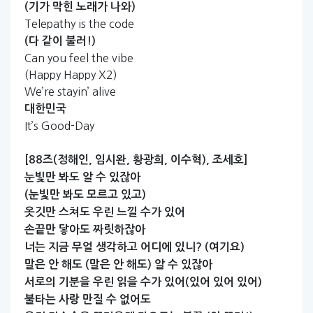
(기가
막힌
노래가
나와)
Telepathy is the code
(다
같이
불러!)
Can you feel the vibe
(Happy Happy X2)
We’re stayin’ alive
대한민국
It’s Good-Day
[88즈(정해인,
임시완,
황광희,
이수혁),
조세호]
눈빛만
봐도
알
수
있잖아
(눈빛만
봐도
모르고
있고)
옷깃만
스쳐도
우린
느낄
수가
있어
손끝만
닿아도
짜릿하잖아
너는
지금
무얼
생각하고
어디에
있니?
(여기요)
말은
안
해도
(말은
안
해도)
알
수
있잖아
서로의
기분을
우린
읽을
수가
있어(있어
있어
있어)
불타는
사랑
만질
수
없어도