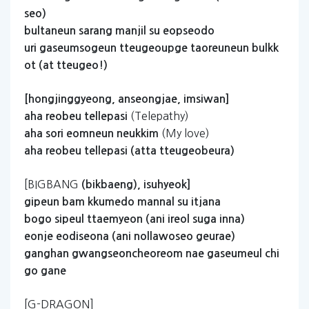
seo)
bultaneun
sarang
manjil
su
eopseodo
uri
gaseumsogeun
tteugeoupge
taoreuneun
bulkk
ot
(at
tteugeo!)
[hongjinggyeong,
anseongjae,
imsiwan]
(Telepathy)
aha
reobeu
tellepasi
(My love)
aha
sori
eomneun
neukkim
aha
reobeu
tellepasi
(atta
tteugeobeura)
[BIGBANG
(bikbaeng),
isuhyeok]
gipeun
bam
kkumedo
mannal
su
itjana
bogo
sipeul
ttaemyeon
(ani
ireol
suga
inna)
eonje
eodiseona
(ani
nollawoseo
geurae)
ganghan
gwangseoncheoreom
nae
gaseumeul
chi
go
gane
[G-DRAGON]