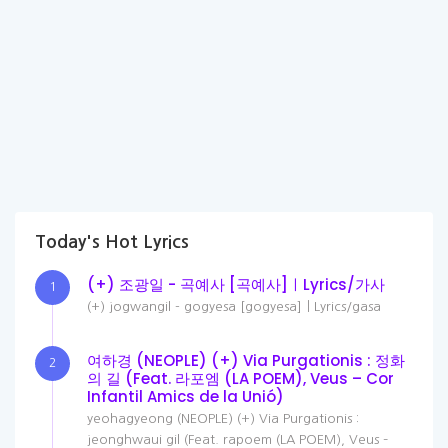
Today's Hot Lyrics
(+) 조광일 - 곡예사 [곡예사]ㅣLyrics/가사
1
(+) jogwangil - gogyesa [gogyesa]ㅣLyrics/gasa
여하경 (NEOPLE) (+) Via Purgationis : 정화
2
의 길 (Feat. 라포엠 (LA POEM), Veus – Cor
Infantil Amics de la Unió)
yeohagyeong (NEOPLE) (+) Via Purgationis :
jeonghwaui gil (Feat. rapoem (LA POEM), Veus –