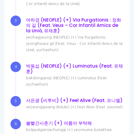
Cor Infantil Amics de la Unió)
여하경 (NEOPLE) (+) Via Purgationis : 정화
3
의 길 (Feat. Veus – Cor Infantil Amics de
la Unió, 유채훈)
yeohagyeong (NEOPLE) (+) Via Purgationis :
jeonghwaui gil (Feat. Veus – Cor Infantil Amics de la
Unió, yuchaehun)
박동섭 (NEOPLE) (+) Luminatus (Feat. 유채
4
훈)
bakdongseop (NEOPLE) (+) Luminatus (Feat.
yuchaehun)
서은광 (비투비) (+) Feel Alive (Feat. 프니엘)
5
seoeunggwang (bitubi) (+) Feel Alive (Feat. peuniel)
볼빨간사춘기 (+) 여름아 부탁해
6
bolppalgansachunggi (+) yeoreuma butakhae