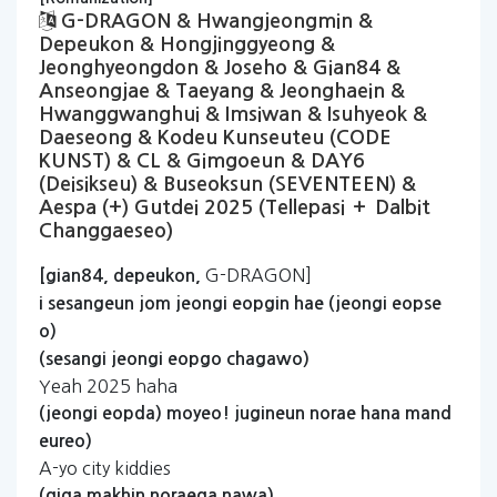
G-DRAGON & Hwangjeongmin &
Depeukon & Hongjinggyeong &
Jeonghyeongdon & Joseho & Gian84 &
Anseongjae & Taeyang & Jeonghaein &
Hwanggwanghui & Imsiwan & Isuhyeok &
Daeseong & Kodeu Kunseuteu (CODE
KUNST) & CL & Gimgoeun & DAY6
(deisikseu) & Buseoksun (SEVENTEEN) &
Aespa (+) Gutdei 2025 (tellepasi ＋ Dalbit
Changgaeseo)
G-DRAGON]
[gian84,
depeukon,
i
sesangeun
jom
jeongi
eopgin
hae
(jeongi
eopse
o)
(sesangi
jeongi
eopgo
chagawo)
Yeah 2025 haha
(jeongi
eopda)
moyeo!
jugineun
norae
hana
mand
eureo)
A-yo city kiddies
(giga
makhin
noraega
nawa)