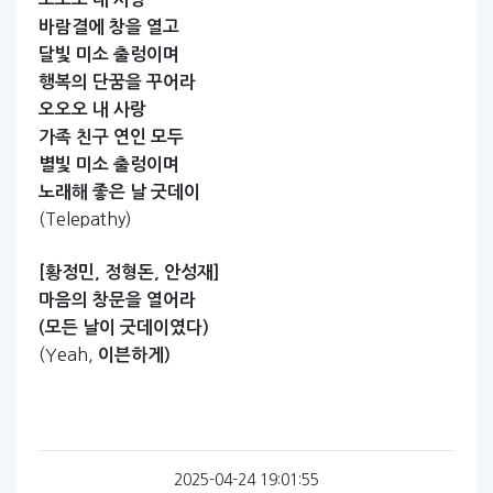
바람결에
창을
열고
달빛
미소
출렁이며
행복의
단꿈을
꾸어라
오오오
내
사랑
가족
친구
연인
모두
별빛
미소
출렁이며
노래해
좋은
날
굿데이
(Telepathy)
[황정민,
정형돈,
안성재]
마음의
창문을
열어라
(모든
날이
굿데이였다)
(Yeah,
이븐하게)
2025-04-24 19:01:55