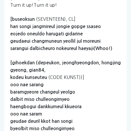
Turn it up!Turn it up!
(SEVENTEEN), CL]
[buseoksun
han
songi
jangmireul
jongie
gopge
ssaseo
eojedo
oneuldo
harugati
gidarine
geudaeui
changmuneun
yeollil
jul
moreuni
sarangui
dalbicheuro
nokeureul
haeyaji(Whoo!)
[gihoekdan
(depeukon,
jeonghyeongdon,
hongjing
gyeong,
gian84,
(CODE KUNST))]
kodeu
kunseuteu
ooo
nae
sarang
baramgyeore
changeul
yeolgo
dalbit
miso
chulleongimyeo
haengbogui
dankkumeul
kkueora
ooo
nae
saram
geudae
deuril
kkot
han
songi
byeolbit
miso
chulleongimyeo