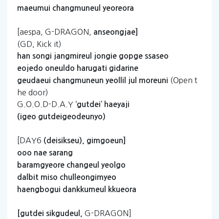
maeumui
changmuneul
yeoreora
[aespa, G-DRAGON,
anseongjae]
(GD, Kick it)
han
songi
jangmireul
jongie
gopge
ssaseo
eojedo
oneuldo
harugati
gidarine
(Open t
geudaeui
changmuneun
yeollil
jul
moreuni
he door)
G.O.O.D-D.A.Y
‘gutdei’
haeyaji
(igeo
gutdeigeodeunyo)
[DAY6
(deisikseu),
gimgoeun]
ooo
nae
sarang
baramgyeore
changeul
yeolgo
dalbit
miso
chulleongimyeo
haengbogui
dankkumeul
kkueora
G-DRAGON]
[gutdei
sikgudeul,