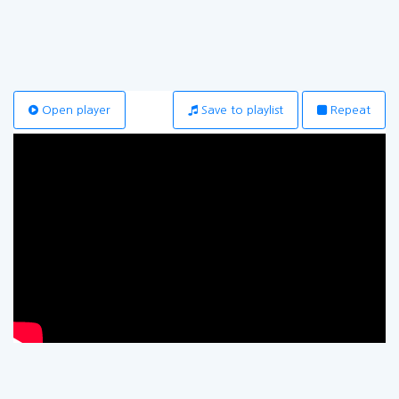
Open player
Save to playlist
Repeat