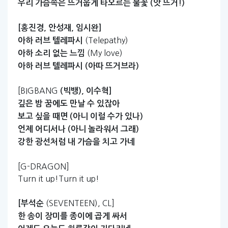
우리
가슴속은
뜨거웁게
타오르는
불꽃
(앗
뜨거!)
[홍진경,
안성재,
임시완]
(Telepathy)
아하
러브
텔레파시
(My love)
아하
소리
없는
느낌
아하
러브
텔레파시
(아따
뜨거브라)
[BIGBANG
(빅뱅),
이수혁]
깊은
밤
꿈에도
만날
수
있잖아
보고
싶을
때면
(아니
이럴
수가
있나)
언제
어디서나
(아니
놀라워서
그래)
강한
광선처럼
내
가슴을
치고
가네
[G-DRAGON]
Turn it up!Turn it up!
(SEVENTEEN), CL]
[부석순
한
송이
장미를
종이에
곱게
싸서