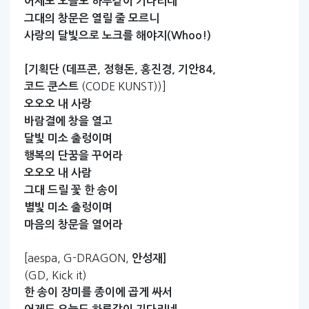
어제도
오늘도
하루같이
기다리네
그대의
창문은
열릴
줄
모르니
사랑의
달빛으로
노크를
해야지(Whoo!)
[기획단
(데프콘,
정형돈,
홍진경,
기안84,
(CODE KUNST))]
코드
쿤스트
오오오
내
사랑
바람결에
창을
열고
달빛
미소
출렁이며
행복의
단꿈을
꾸어라
오오오
내
사람
그대
드릴
꽃
한
송이
별빛
미소
출렁이며
마음의
창문을
열어라
[aespa, G-DRAGON,
안성재]
(GD, Kick it)
한
송이
장미를
종이에
곱게
싸서