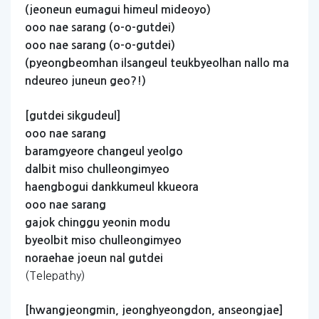
(jeoneun
eumagui
himeul
mideoyo)
ooo
nae
sarang
(o-o-gutdei)
ooo
nae
sarang
(o-o-gutdei)
(pyeongbeomhan
ilsangeul
teukbyeolhan
nallo
ma
ndeureo
juneun
geo?!)
[gutdei
sikgudeul]
ooo
nae
sarang
baramgyeore
changeul
yeolgo
dalbit
miso
chulleongimyeo
haengbogui
dankkumeul
kkueora
ooo
nae
sarang
gajok
chinggu
yeonin
modu
byeolbit
miso
chulleongimyeo
noraehae
joeun
nal
gutdei
(Telepathy)
[hwangjeongmin,
jeonghyeongdon,
anseongjae]