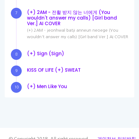
(+) 2AM - 전활 받지 않는 너에게 (You
7
wouldn't answer my calls) [Girl band
Ver.] AI COVER
(+) 2AM - jeonhwal batji anneun neoege (You
wouldn't answer my calls) [Girl band Ver.] AI COVER
(+) Sign (Sign)
8
KISS OF LIFE (+) SWEAT
9
(+) Men Like You
10
개인정보 처리방침
© Copyright 2018. All right reserved.