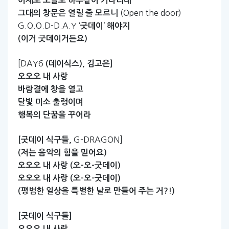
어제도
오늘도
하루같이
기다리네
(Open the door)
그대의
창문은
열릴
줄
모르니
G.O.O.D-D.A.Y
‘굿데이’
해야지
(이거
굿데이거든요)
[DAY6
(데이식스),
김고은]
오오오
내
사랑
바람결에
창을
열고
달빛
미소
출렁이며
행복의
단꿈을
꾸어라
G-DRAGON]
[굿데이
식구들,
(저는
음악의
힘을
믿어요)
오오오
내
사랑
(오-오-굿데이)
오오오
내
사랑
(오-오-굿데이)
(평범한
일상을
특별한
날로
만들어
주는
거?!)
[굿데이
식구들]
오오오
내
사랑