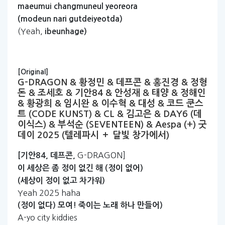
maeumui
changmuneul
yeoreora
(modeun
nari
gutdeiyeotda)
(Yeah,
ibeunhage)
[Original]
G-DRAGON & 황정민 & 데프콘 & 홍진경 & 정형
돈 & 조세호 & 기안84 & 안성재 & 태양 & 정해인
& 황광희 & 임시완 & 이수혁 & 대성 & 코드 쿤스
트 (CODE KUNST) & CL & 김고은 & DAY6 (데
이식스) & 부석순 (SEVENTEEN) & Aespa (+) 굿
데이 2025 (텔레파시 ＋ 달빛 창가에서)
G-DRAGON]
[기안84,
데프콘,
이
세상은
좀
정이
없긴
해
(정이
없어)
(세상이
정이
없고
차가워)
Yeah 2025 haha
(정이
없다)
모여!
죽이는
노래
하나
만들어)
A-yo city kiddies