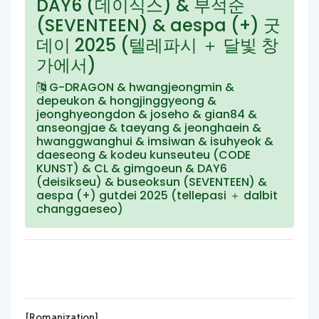
DAY6 (데이식스) & 부석순
(SEVENTEEN) & aespa (+) 굿
데이 2025 (텔레파시 ＋ 달빛 창
가에서)
G-DRAGON & hwangjeongmin &
depeukon & hongjinggyeong &
jeonghyeongdon & joseho & gian84 &
anseongjae & taeyang & jeonghaein &
hwanggwanghui & imsiwan & isuhyeok &
daeseong & kodeu kunseuteu (CODE
KUNST) & CL & gimgoeun & DAY6
(deisikseu) & buseoksun (SEVENTEEN) &
aespa (+) gutdei 2025 (tellepasi ＋ dalbit
changgaeseo)
[Romanization]