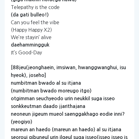
Telepathy is the code
(da
gati
bulleo!)
Can you feel the vibe
(Happy Happy X2)
We’re stayin’ alive
daehammingguk
It’s Good-Day
[88jeu(jeonghaein,
imsiwan,
hwanggwanghui,
isu
hyeok),
joseho]
numbitman
bwado
al
su
itjana
(numbitman
bwado
moreugo
itgo)
otgimman
seuchyeodo
urin
neukkil
suga
isseo
sonkkeutman
daado
jjarithajana
neoneun
jigeum
mueol
saenggakhago
eodie
inni?
(yeogiyo)
mareun
an
haedo
(mareun
an
haedo)
al
su
itjana
seoroui
gibuneul
urin
ilgeul
suga
isseo(isseo
isseo
is