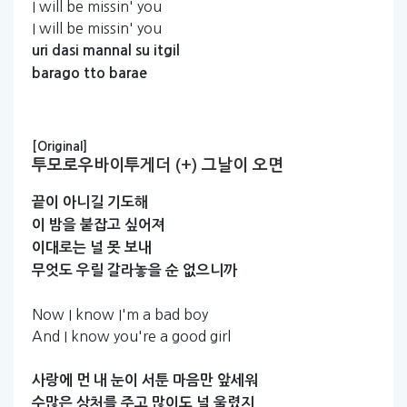
I will be missin' you
I will be missin' you
uri
dasi
mannal
su
itgil
barago
tto
barae
[Original]
투모로우바이투게더 (+) 그날이 오면
끝이
아니길
기도해
이
밤을
붙잡고
싶어져
이대로는
널
못
보내
무엇도
우릴
갈라놓을
순
없으니까
Now I know I'm a bad boy
And I know you're a good girl
사랑에
먼
내
눈이
서툰
마음만
앞세워
수많은
상처를
주고
많이도
널
울렸지