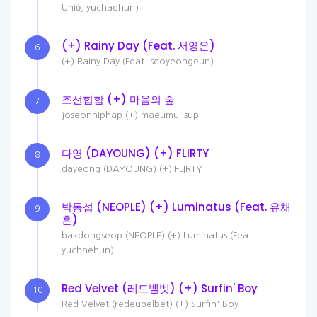
Unió, yuchaehun)
(+) Rainy Day (Feat. 서영은)
6
(+) Rainy Day (Feat. seoyeongeun)
조선힙합 (+) 마음의 숲
7
joseonhiphap (+) maeumui sup
다영 (DAYOUNG) (+) FLIRTY
8
dayeong (DAYOUNG) (+) FLIRTY
박동섭 (NEOPLE) (+) Luminatus (Feat. 유채
9
훈)
bakdongseop (NEOPLE) (+) Luminatus (Feat.
yuchaehun)
Red Velvet (레드벨벳) (+) Surfin' Boy
10
Red Velvet (redeubelbet) (+) Surfin' Boy