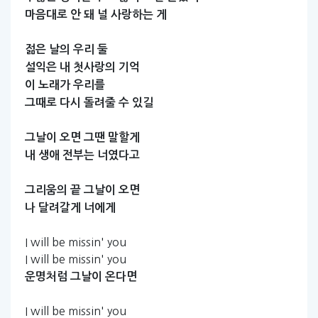
마음대로
안
돼
널
사랑하는
게
젊은
날의
우리
둘
설익은
내
첫사랑의
기억
이
노래가
우리를
그때로
다시
돌려줄
수
있길
그날이
오면
그땐
말할게
내
생애
전부는
너였다고
그리움의
끝
그날이
오면
나
달려갈게
너에게
I will be missin' you
I will be missin' you
운명처럼
그날이
온다면
I will be missin' you