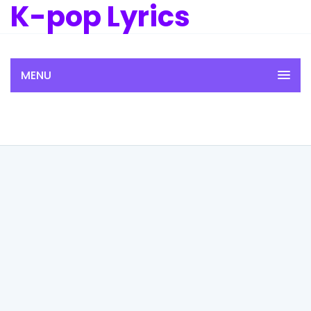
K-pop Lyrics
MENU