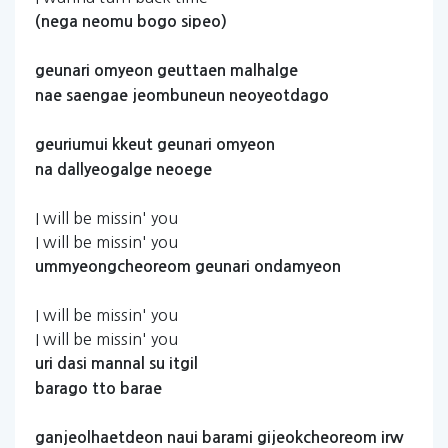
(nega
neomu
bogo
sipeo)
geunari
omyeon
geuttaen
malhalge
nae
saengae
jeombuneun
neoyeotdago
geuriumui
kkeut
geunari
omyeon
na
dallyeogalge
neoege
I will be missin' you
I will be missin' you
ummyeongcheoreom
geunari
ondamyeon
I will be missin' you
I will be missin' you
uri
dasi
mannal
su
itgil
barago
tto
barae
ganjeolhaetdeon
naui
barami
gijeokcheoreom
irw