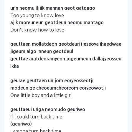
urin
neomu
iljjik
mannan
geot
gatdago
Too young to know love
ajik
moreuneun
geotdeuri
neomu
mantago
Don't know how to love
geuttaen
mollatdeon
geotdeuri
ijeseoya
ihaedwae
jigeum
algo
inneun
geotdeul
geuttae
aratdeoramyeon
jogeumeun
dallajyeosseu
lkka
geurae
geuttaen
uri
jom
eoryeosseotji
modeun
ge
cheoeumcheoreom
eoryeowotji
One little boy and a little girl
geuttaeui
uriga
neomudo
geuriwo
If I could turn back time
(geuriwo)
I wanna turn back time