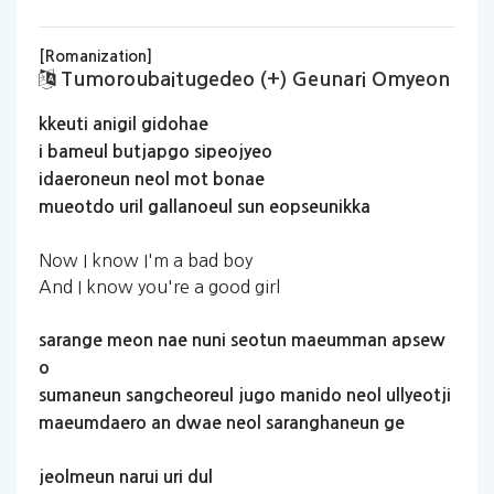
[Romanization]
Tumoroubaitugedeo (+) Geunari Omyeon
kkeuti
anigil
gidohae
i
bameul
butjapgo
sipeojyeo
idaeroneun
neol
mot
bonae
mueotdo
uril
gallanoeul
sun
eopseunikka
Now I know I'm a bad boy
And I know you're a good girl
sarange
meon
nae
nuni
seotun
maeumman
apsew
o
sumaneun
sangcheoreul
jugo
manido
neol
ullyeotji
maeumdaero
an
dwae
neol
saranghaneun
ge
jeolmeun
narui
uri
dul