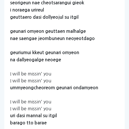
seorigeun
nae
cheotsarangui
gieok
i
noraega
urireul
geuttaero
dasi
dollyeojul
su
itgil
geunari
omyeon
geuttaen
malhalge
nae
saengae
jeombuneun
neoyeotdago
geuriumui
kkeut
geunari
omyeon
na
dallyeogalge
neoege
I will be missin' you
I will be missin' you
ummyeongcheoreom
geunari
ondamyeon
I will be missin' you
I will be missin' you
uri
dasi
mannal
su
itgil
barago
tto
barae