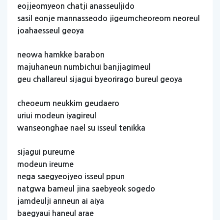
eojjeomyeon
chatji
anasseuljido
sasil
eonje
mannasseodo
jigeumcheoreom
neoreul
joahaesseul
geoya
neowa
hamkke
barabon
majuhaneun
numbichui
banjjagimeul
geu
challareul
sijagui
byeorirago
bureul
geoya
cheoeum
neukkim
geudaero
uriui
modeun
iyagireul
wanseonghae
nael
su
isseul
tenikka
sijagui
pureume
modeun
ireume
nega
saegyeojyeo
isseul
ppun
natgwa
bameul
jina
saebyeok
sogedo
jamdeulji
anneun
ai
aiya
baegyaui
haneul
arae