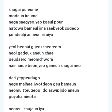
sijagui
pureume
modeun
ireume
nega
saegyeojyeo
isseul
ppun
natgwa
bameul
jina
saebyeok
sogedo
jamdeulji
anneun
ai
aiya
yeol
beonui
gijeokcheoreom
neol
gadeuk
aneun
chae
geudaero
meomchwora
nae
harue
beonjyeo
ganeun
sijagui
neo
dari
yeppeudago
nege
malhae
jwotdeon
geu
bameun
neomu
tteugeopjido
aswipjido
aneun
goyohamieotji
neoreul
chajeun
iyu