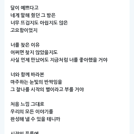
달이
예쁘다고
네게
말해
줬던
그
밤은
너무
뜨겁지도
아쉽지도
않은
고요함이었지
너를
찾은
이유
어쩌면
찾지
않았을지도
사실
언제
만났어도
지금처럼
너를
좋아했을
거야
너와
함께
바라본
마주하는
눈빛의
반짝임을
그
찰나를
시작의
별이라고
부를
거야
처음
느낌
그대로
우리의
모든
이야기를
완성해
낼
수
있을
테니까
시작의
푸름에