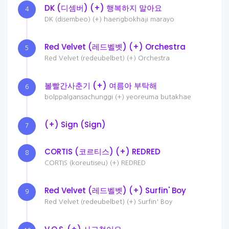
DK (디셈버) (+) 행복하지 말아요
4
DK (disembeo) (+) haengbokhaji marayo
Red Velvet (레드벨벳) (+) Orchestra
5
Red Velvet (redeubelbet) (+) Orchestra
볼빨간사춘기 (+) 여름아 부탁해
6
bolppalgansachunggi (+) yeoreuma butakhae
(+) Sign (Sign)
7
CORTIS (코르티스) (+) REDRED
8
CORTIS (koreutiseu) (+) REDRED
Red Velvet (레드벨벳) (+) Surfin' Boy
9
Red Velvet (redeubelbet) (+) Surfin' Boy