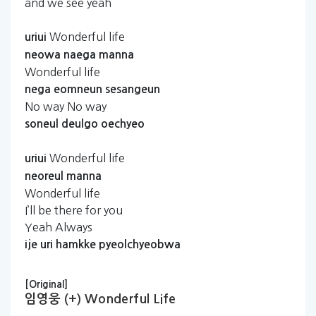
and we see yeah
Wonderful life
uriui
neowa
naega
manna
Wonderful life
nega
eomneun
sesangeun
No way No way
soneul
deulgo
oechyeo
Wonderful life
uriui
neoreul
manna
Wonderful life
I’ll be there for you
Yeah Always
ije
uri
hamkke
pyeolchyeobwa
[Original]
임영웅 (+) Wonderful Life