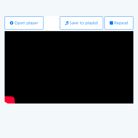
Open player
Save to playlist
Repeat