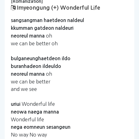
[Romanization]
Imyeongung (+) Wonderful Life
sangsangman
haetdeon
naldeul
kkumman
gatdeon
naldeuri
oh
neoreul
manna
we can be better oh
bulganeunghaetdeon
ildo
buranhadeon
ildeuldo
oh
neoreul
manna
we can be better
and we see
Wonderful life
uriui
neowa
naega
manna
Wonderful life
nega
eomneun
sesangeun
No way No way