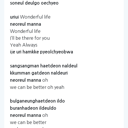
soneul
deulgo
oechyeo
Wonderful life
uriui
neoreul
manna
Wonderful life
I’ll be there for you
Yeah Always
ije
uri
hamkke
pyeolchyeobwa
sangsangman
haetdeon
naldeul
kkumman
gatdeon
naldeuri
oh
neoreul
manna
we can be better oh yeah
bulganeunghaetdeon
ildo
buranhadeon
ildeuldo
oh
neoreul
manna
we can be better