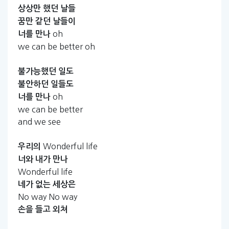
상상만
했던
날들
꿈만
같던
날들이
oh
너를
만나
we can be better oh
불가능했던
일도
불안하던
일들도
oh
너를
만나
we can be better
and we see
Wonderful life
우리의
너와
내가
만나
Wonderful life
네가
없는
세상은
No way No way
손을
들고
외쳐