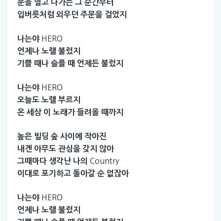
문을
열고
나가는
그
순간부터
입버릇처럼
외우던
주문을
걸었지
HERO
나는야
언제나
노랠
불렀지
기쁠
때나
슬플
때
언제든
불렀지
HERO
나는야
오늘도
노랠
부르지
온
세상
이
노래가
들려올
때까지
높은
빌딩
숲
사이에
작아진
내겐
아무도
관심을
갖지
않아
Country
그때마다
생각난
나의
이대로
포기하고
돌아갈
순
없잖아
HERO
나는야
언제나
노랠
불렀지