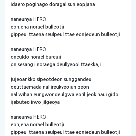
idaero
pogihago
doragal
sun
eopjana
HERO
naneunya
eonjena
norael
bulleotji
gippeul
ttaena
seulpeul
ttae
eonjedeun
bulleotji
HERO
naneunya
oneuldo
norael
bureuji
on
sesang
i
noraega
deullyeool
ttaekkaji
jujeoankko
sipeotdeon
sunggandeul
geuttaemada
nal
ireukyeojun
geon
nal
wihan
eungwondeulgwa
eoril
jeok
naui
gido
ijebuteo
irwo
jilgeoya
HERO
naneunya
eonjena
norael
bulleotji
gippeul
ttaena
seulpeul
ttae
eonjedeun
bulleotji