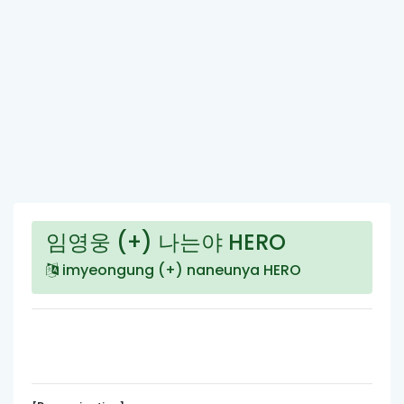
임영웅 (+) 나는야 HERO
imyeongung (+) naneunya HERO