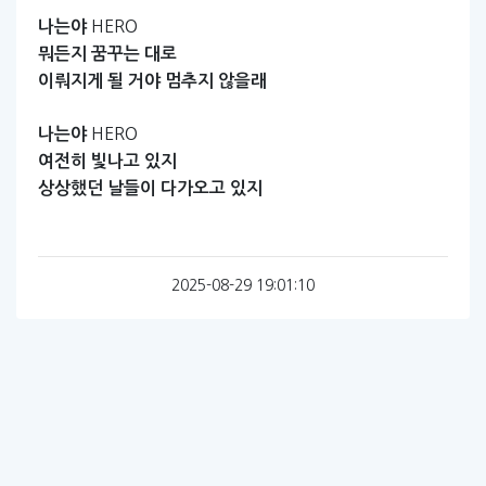
HERO
나는야
뭐든지
꿈꾸는
대로
이뤄지게
될
거야
멈추지
않을래
HERO
나는야
여전히
빛나고
있지
상상했던
날들이
다가오고
있지
2025-08-29 19:01:10