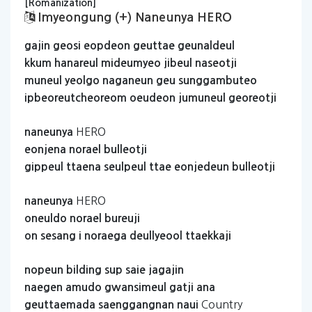
[Romanization]
Imyeongung (+) Naneunya HERO
gajin
geosi
eopdeon
geuttae
geunaldeul
kkum
hanareul
mideumyeo
jibeul
naseotji
muneul
yeolgo
naganeun
geu
sunggambuteo
ipbeoreutcheoreom
oeudeon
jumuneul
georeotji
HERO
naneunya
eonjena
norael
bulleotji
gippeul
ttaena
seulpeul
ttae
eonjedeun
bulleotji
HERO
naneunya
oneuldo
norael
bureuji
on
sesang
i
noraega
deullyeool
ttaekkaji
nopeun
bilding
sup
saie
jagajin
naegen
amudo
gwansimeul
gatji
ana
Country
geuttaemada
saenggangnan
naui