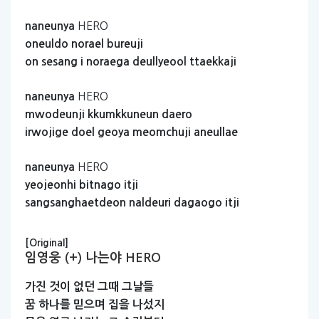
HERO
naneunya
oneuldo
norael
bureuji
on
sesang
i
noraega
deullyeool
ttaekkaji
HERO
naneunya
mwodeunji
kkumkkuneun
daero
irwojige
doel
geoya
meomchuji
aneullae
HERO
naneunya
yeojeonhi
bitnago
itji
sangsanghaetdeon
naldeuri
dagaogo
itji
[Original]
임영웅 (+) 나는야 HERO
가진
것이
없던
그때
그날들
꿈
하나를
믿으며
집을
나섰지