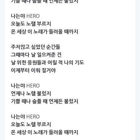
기쁠
때나
슬플
때
언제든
불렀지
HERO
나는야
오늘도
노랠
부르지
온
세상
이
노래가
들려올
때까지
주저앉고
싶었던
순간들
그때마다
날
일으켜준
건
날
위한
응원들과
어릴
적
나의
기도
이제부터
이뤄
질거야
HERO
나는야
언제나
노랠
불렀지
기쁠
때나
슬플
때
언제든
불렀지
HERO
나는야
오늘도
노랠
부르지
온
세상
이
노래가
들려올
때까지