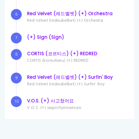
Red Velvet (레드벨벳) (+) Orchestra
6
Red Velvet (redeubelbet) (+) Orchestra
(+) Sign (Sign)
7
CORTIS (코르티스) (+) REDRED
8
CORTIS (koreutiseu) (+) REDRED
Red Velvet (레드벨벳) (+) Surfin' Boy
9
Red Velvet (redeubelbet) (+) Surfin' Boy
V.O.S. (+) 사고쳤어요
10
V.O.S. (+) sagochyeosseoyo