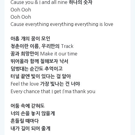
Cause you & I and all nine
하나의
숫자
Ooh Ooh
Ooh Ooh
Cause everything everything everything is love
아홉
개의
꿈이
모인
Track
청춘이란
이름,
우리만의
Make it our time
꿈과
희망만이
뛰어올라
함께
칠해보자
낙서
덤벙대는
순간도
추억이고
터널
끝엔
빛이
있다는
걸
알아
Feel the love
가장
빛나는
건
너야
Every chance that I get I’ma thank you
어둠
속에
갇혀도
너의
손을
놓지
않을게
흔들릴
때마다
내가
길이
되어
줄게