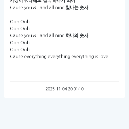
세상이
뭐라해도
결국
하나가
되어
Cause you & I and all nine
빛나는
숫자
Ooh Ooh
Ooh Ooh
Cause you & I and all nine
하나의
숫자
Ooh Ooh
Ooh Ooh
Cause everything everything everything is love
2025-11-04 20:01:10