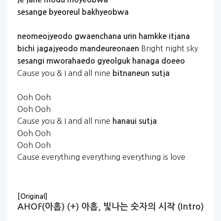
sesange
byeoreul
bakhyeobwa
neomeojyeodo
gwaenchana
urin
hamkke
itjana
Bright night sky
bichi
jagajyeodo
mandeureonaen
sesangi
mworahaedo
gyeolguk
hanaga
doeeo
Cause you & I and all nine
bitnaneun
sutja
Ooh Ooh
Ooh Ooh
Cause you & I and all nine
hanaui
sutja
Ooh Ooh
Ooh Ooh
Cause everything everything everything is love
[Original]
AHOF(아홉) (+) 아홉, 빛나는 숫자의 시작 (Intro)