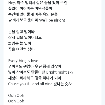
Hey,
아주
멀리서
같은
꿈을
봤어
우린
끝없이
이어지는
미완성들이
순간에
열어둘게
마음
속의
문을
We’ll be alright
날
바라보고
웃어줘
눈을
감고
믿어봐
잠시
길을
잃어버려도
희망은
늘
있어
꿈은
여전히
남아
Everything is love
넘어져도
괜찮아
우린
함께
있잖아
Bright night sky
빛이
작아져도
만들어낸
세상이
뭐라해도
결국
하나가
되어
Cause you & I and all nine
빛나는
숫자
Ooh Ooh
Ooh Ooh