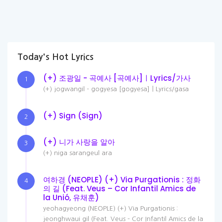
Today's Hot Lyrics
(+) 조광일 - 곡예사 [곡예사]ㅣLyrics/가사
1
(+) jogwangil - gogyesa [gogyesa]ㅣLyrics/gasa
(+) Sign (Sign)
2
(+) 니가 사랑을 알아
3
(+) niga sarangeul ara
여하경 (NEOPLE) (+) Via Purgationis : 정화
4
의 길 (Feat. Veus – Cor Infantil Amics de
la Unió, 유채훈)
yeohagyeong (NEOPLE) (+) Via Purgationis :
jeonghwaui gil (Feat. Veus – Cor Infantil Amics de la