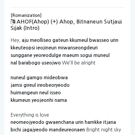
[Romanization]
AHOF(ahop) (+) Ahop, Bitnaneun Sutjaui
Sijak (Intro)
Hey,
aju
meolliseo
gateun
kkumeul
bwasseo
urin
kkeuteopsi
ieojineun
miwanseongdeuri
sunggane
yeoreodulge
maeum
sogui
muneul
We’ll be alright
nal
barabogo
useojwo
nuneul
gamgo
mideobwa
jamsi
gireul
ireobeoryeodo
huimangeun
neul
isseo
kkumeun
yeojeonhi
nama
Everything is love
neomeojyeodo
gwaenchana
urin
hamkke
itjana
Bright night sky
bichi
jagajyeodo
mandeureonaen