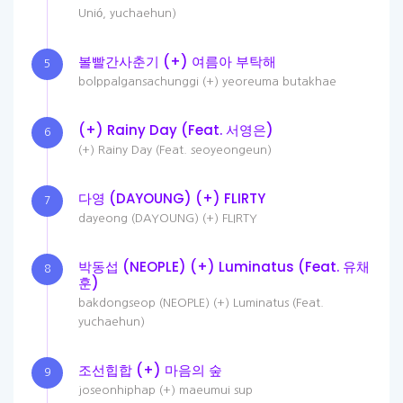
Unió, yuchaehun)
볼빨간사춘기 (+) 여름아 부탁해
5
bolppalgansachunggi (+) yeoreuma butakhae
(+) Rainy Day (Feat. 서영은)
6
(+) Rainy Day (Feat. seoyeongeun)
다영 (DAYOUNG) (+) FLIRTY
7
dayeong (DAYOUNG) (+) FLIRTY
박동섭 (NEOPLE) (+) Luminatus (Feat. 유채
8
훈)
bakdongseop (NEOPLE) (+) Luminatus (Feat.
yuchaehun)
조선힙합 (+) 마음의 숲
9
joseonhiphap (+) maeumui sup