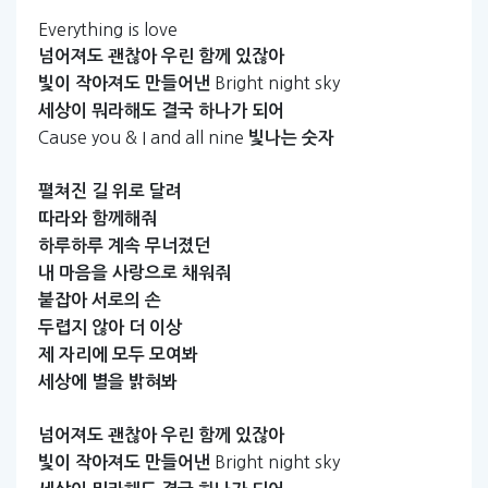
Everything is love
넘어져도
괜찮아
우린
함께
있잖아
Bright night sky
빛이
작아져도
만들어낸
세상이
뭐라해도
결국
하나가
되어
Cause you & I and all nine
빛나는
숫자
펼쳐진
길
위로
달려
따라와
함께해줘
하루하루
계속
무너졌던
내
마음을
사랑으로
채워줘
붙잡아
서로의
손
두렵지
않아
더
이상
제
자리에
모두
모여봐
세상에
별을
밝혀봐
넘어져도
괜찮아
우린
함께
있잖아
Bright night sky
빛이
작아져도
만들어낸