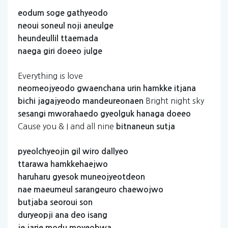
eodum
soge
gathyeodo
neoui
soneul
noji
aneulge
heundeullil
ttaemada
naega
giri
doeeo
julge
Everything is love
neomeojyeodo
gwaenchana
urin
hamkke
itjana
Bright night sky
bichi
jagajyeodo
mandeureonaen
sesangi
mworahaedo
gyeolguk
hanaga
doeeo
Cause you & I and all nine
bitnaneun
sutja
pyeolchyeojin
gil
wiro
dallyeo
ttarawa
hamkkehaejwo
haruharu
gyesok
muneojyeotdeon
nae
maeumeul
sarangeuro
chaewojwo
butjaba
seoroui
son
duryeopji
ana
deo
isang
je
jarie
modu
moyeobwa