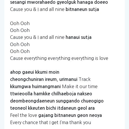
sesangi
mworahaedo
gyeolguk
hanaga
doeeo
Cause you & I and all nine
bitnaneun
sutja
Ooh Ooh
Ooh Ooh
Cause you & I and all nine
hanaui
sutja
Ooh Ooh
Ooh Ooh
Cause everything everything everything is love
ahop
gaeui
kkumi
moin
Track
cheongchuniran
ireum,
urimanui
Make it our time
kkumgwa
huimangmani
ttwieoolla
hamkke
chilhaeboja
nakseo
deombeongdaeneun
sunggando
chueogigo
teoneol
kkeuten
bichi
itdaneun
geol
ara
Feel the love
gajang
bitnaneun
geon
neoya
Every chance that I get I’ma thank you