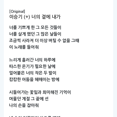
[Original]
이승기 (+) 너의 곁에 내가
너를
기쁘게
한
그
모든
것들이
너를
살게
했던
그
많은
날들이
조금씩
사라져
더
이상
버틸
수
없을
그때
이
노래를
들어줘
느리게
흘러간
너의
하루에
따스한
온기가
필요한
날에
얼어붙은
너의
작은
두
발이
캄캄한
어둠을
헤매이는
밤에
시들어가는
꽃잎과
희미해진
기억이
머물던
계절
그
끝에
선
나의
손을
잡아줘