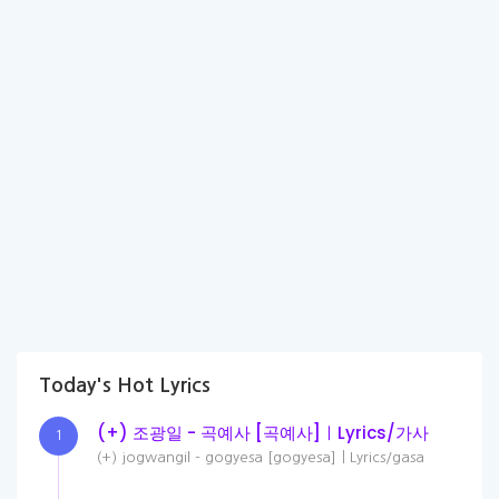
Today's Hot Lyrics
(+) 조광일 - 곡예사 [곡예사]ㅣLyrics/가사
1
(+) jogwangil - gogyesa [gogyesa]ㅣLyrics/gasa