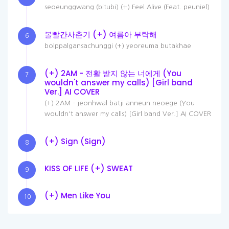
seoeunggwang (bitubi) (+) Feel Alive (Feat. peuniel)
볼빨간사춘기 (+) 여름아 부탁해
6
bolppalgansachunggi (+) yeoreuma butakhae
(+) 2AM - 전활 받지 않는 너에게 (You
7
wouldn't answer my calls) [Girl band
Ver.] AI COVER
(+) 2AM - jeonhwal batji anneun neoege (You
wouldn't answer my calls) [Girl band Ver.] AI COVER
(+) Sign (Sign)
8
KISS OF LIFE (+) SWEAT
9
(+) Men Like You
10