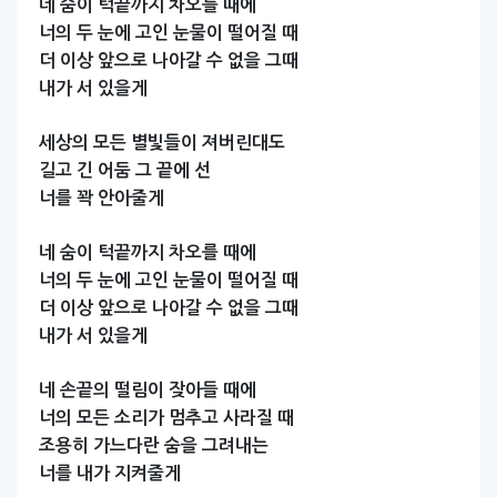
네
숨이
턱끝까지
차오를
때에
너의
두
눈에
고인
눈물이
떨어질
때
더
이상
앞으로
나아갈
수
없을
그때
내가
서
있을게
세상의
모든
별빛들이
져버린대도
길고
긴
어둠
그
끝에
선
너를
꽉
안아줄게
네
숨이
턱끝까지
차오를
때에
너의
두
눈에
고인
눈물이
떨어질
때
더
이상
앞으로
나아갈
수
없을
그때
내가
서
있을게
네
손끝의
떨림이
잦아들
때에
너의
모든
소리가
멈추고
사라질
때
조용히
가느다란
숨을
그려내는
너를
내가
지켜줄게