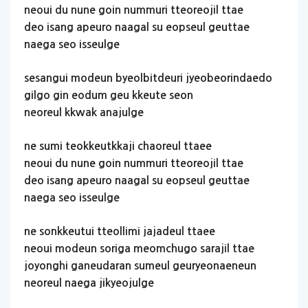
neoui
du
nune
goin
nummuri
tteoreojil
ttae
deo
isang
apeuro
naagal
su
eopseul
geuttae
naega
seo
isseulge
sesangui
modeun
byeolbitdeuri
jyeobeorindaedo
gilgo
gin
eodum
geu
kkeute
seon
neoreul
kkwak
anajulge
ne
sumi
teokkeutkkaji
chaoreul
ttaee
neoui
du
nune
goin
nummuri
tteoreojil
ttae
deo
isang
apeuro
naagal
su
eopseul
geuttae
naega
seo
isseulge
ne
sonkkeutui
tteollimi
jajadeul
ttaee
neoui
modeun
soriga
meomchugo
sarajil
ttae
joyonghi
ganeudaran
sumeul
geuryeonaeneun
neoreul
naega
jikyeojulge