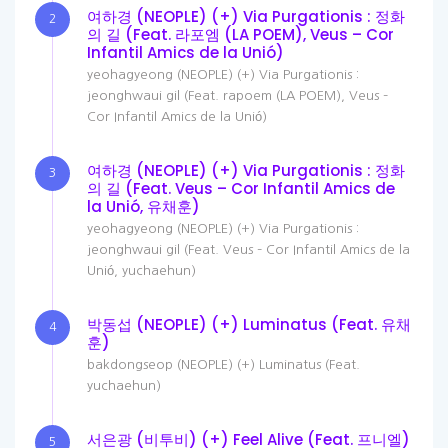
여하경 (NEOPLE) (+) Via Purgationis : 정화
2
의 길 (Feat. 라포엠 (LA POEM), Veus – Cor
Infantil Amics de la Unió)
yeohagyeong (NEOPLE) (+) Via Purgationis :
jeonghwaui gil (Feat. rapoem (LA POEM), Veus –
Cor Infantil Amics de la Unió)
여하경 (NEOPLE) (+) Via Purgationis : 정화
3
의 길 (Feat. Veus – Cor Infantil Amics de
la Unió, 유채훈)
yeohagyeong (NEOPLE) (+) Via Purgationis :
jeonghwaui gil (Feat. Veus – Cor Infantil Amics de la
Unió, yuchaehun)
박동섭 (NEOPLE) (+) Luminatus (Feat. 유채
4
훈)
bakdongseop (NEOPLE) (+) Luminatus (Feat.
yuchaehun)
서은광 (비투비) (+) Feel Alive (Feat. 프니엘)
5