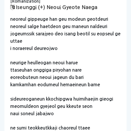
[Romanization]
Iseunggi (+) Neoui Gyeote Naega
neoreul
gippeuge
han
geu
modeun
geotdeuri
neoreul
salge
haetdeon
geu
maneun
naldeuri
jogeumssik
sarajyeo
deo
isang
beotil
su
eopseul
ge
uttae
i
noraereul
deureojwo
neurige
heulleogan
neoui
harue
ttaseuhan
onggiga
piryohan
nare
eoreobuteun
neoui
jageun
du
bari
kamkamhan
eodumeul
hemaeineun
bame
sideureoganeun
kkochipgwa
huimihaejin
gieogi
meomuldeon
gyejeol
geu
kkeute
seon
naui
soneul
jabajwo
ne
sumi
teokkeutkkaji
chaoreul
ttaee