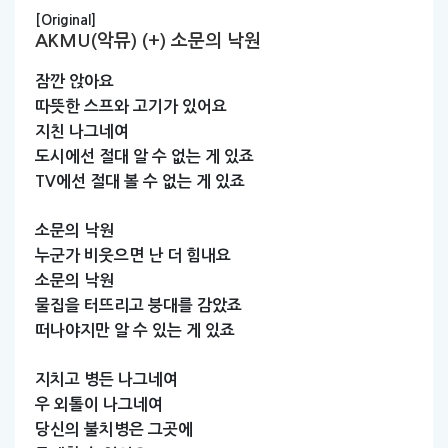
[Original]
AKMU(악뮤) (+) 소문의 낙원
잠깐
앉아요
따뜻한
스프와
고기가
있어요
지친
나그네여
도시에선
절대
알
수
없는
게
있죠
TV에선
절대
볼
수
없는
게
있죠
소문의
낙원
누군가
비웃으면
난
더
힘내요
소문의
낙원
물집을
터뜨리고
붕대를
감았죠
떠나야지만
알
수
있는
게
있죠
지치고
병든
나그네여
우
외톨이
나그네여
당신의
불치병은
그곳에