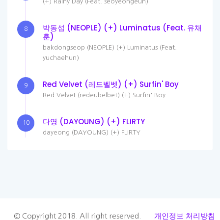
(+) Rainy Day (Feat. seoyeongeun)
박동섭 (NEOPLE) (+) Luminatus (Feat. 유채
8
훈)
bakdongseop (NEOPLE) (+) Luminatus (Feat.
yuchaehun)
Red Velvet (레드벨벳) (+) Surfin' Boy
9
Red Velvet (redeubelbet) (+) Surfin' Boy
다영 (DAYOUNG) (+) FLIRTY
10
dayeong (DAYOUNG) (+) FLIRTY
개인정보 처리방침
© Copyright 2018. All right reserved.