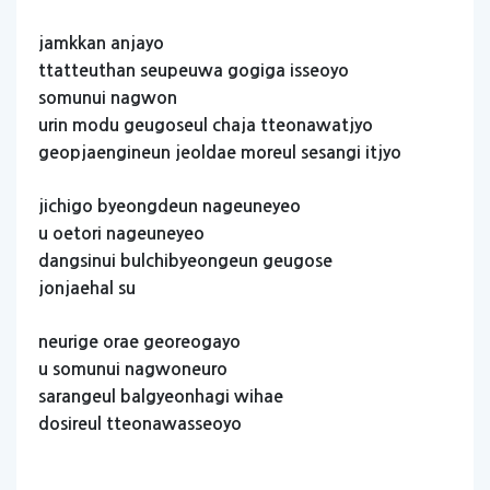
jamkkan
anjayo
ttatteuthan
seupeuwa
gogiga
isseoyo
somunui
nagwon
urin
modu
geugoseul
chaja
tteonawatjyo
geopjaengineun
jeoldae
moreul
sesangi
itjyo
jichigo
byeongdeun
nageuneyeo
u
oetori
nageuneyeo
dangsinui
bulchibyeongeun
geugose
jonjaehal
su
neurige
orae
georeogayo
u
somunui
nagwoneuro
sarangeul
balgyeonhagi
wihae
dosireul
tteonawasseoyo