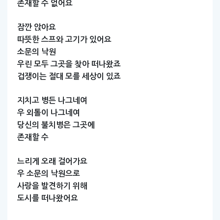
존재할
수
없어요
잠깐
앉아요
따뜻한
스프와
고기가
있어요
소문의
낙원
우린
모두
그곳을
찾아
떠나왔죠
겁쟁이는
절대
모를
세상이
있죠
지치고
병든
나그네여
우
외톨이
나그네여
당신의
불치병은
그곳에
존재할
수
느리게
오래
걸어가요
우
소문의
낙원으로
사랑을
발견하기
위해
도시를
떠나왔어요