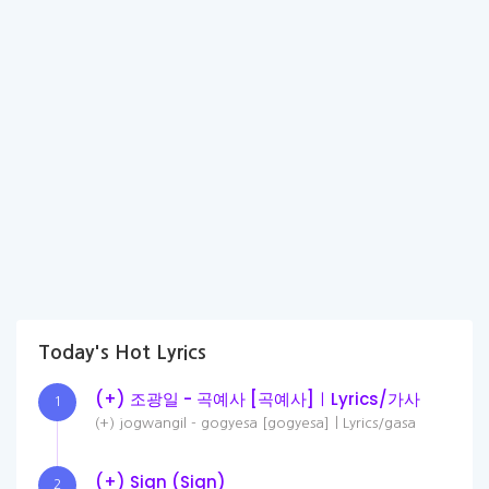
Today's Hot Lyrics
(+) 조광일 - 곡예사 [곡예사]ㅣLyrics/가사
1
(+) jogwangil - gogyesa [gogyesa]ㅣLyrics/gasa
(+) Sign (Sign)
2