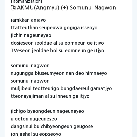
[Romanization]
AKMU(angmyu) (+) Somunui Nagwon
jamkkan
anjayo
ttatteuthan
seupeuwa
gogiga
isseoyo
jichin
nageuneyeo
dosieseon
jeoldae
al
su
eomneun
ge
itjyo
TVeseon
jeoldae
bol
su
eomneun
ge
itjyo
somunui
nagwon
nugungga
biuseumyeon
nan
deo
himnaeyo
somunui
nagwon
muljibeul
teotteurigo
bungdaereul
gamatjyo
tteonayajiman
al
su
inneun
ge
itjyo
jichigo
byeongdeun
nageuneyeo
u
oetori
nageuneyeo
dangsinui
bulchibyeongeun
geugose
jonjaehal
su
eopseoyo