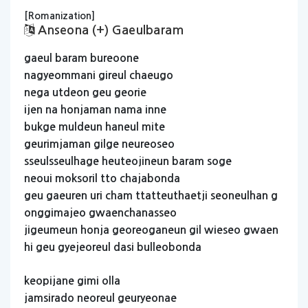
[Romanization]
Anseona (+) Gaeulbaram
gaeul
baram
bureoone
nagyeommani
gireul
chaeugo
nega
utdeon
geu
georie
ijen
na
honjaman
nama
inne
bukge
muldeun
haneul
mite
geurimjaman
gilge
neureoseo
sseulsseulhage
heuteojineun
baram
soge
neoui
moksoril
tto
chajabonda
geu
gaeuren
uri
cham
ttatteuthaetji
seoneulhan
g
onggimajeo
gwaenchanasseo
jigeumeun
honja
georeoganeun
gil
wieseo
gwaen
hi
geu
gyejeoreul
dasi
bulleobonda
keopijane
gimi
olla
jamsirado
neoreul
geuryeonae