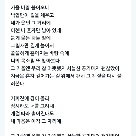
가을
바람
불어오네
낙엽만이
길을
채우고
네가
웃던
그
거리에
이젠
나
혼자만
남아
있네
붉게
물든
하늘
밑에
그림자만
길게
늘어서
쓸쓸하게
흩어지는
바람
속에
너의
목소릴
또
찾아본다
그
가을엔
우리
참
따뜻했지
서늘한
공기마저
괜찮았어
지금은
혼자
걸어가는
길
위에서
괜히
그
계절을
다시
불
러본다
커피잔에
김이
올라
잠시라도
너를
그려내
계절
따라
흩어진대도
내
마음은
아직
그
자리에