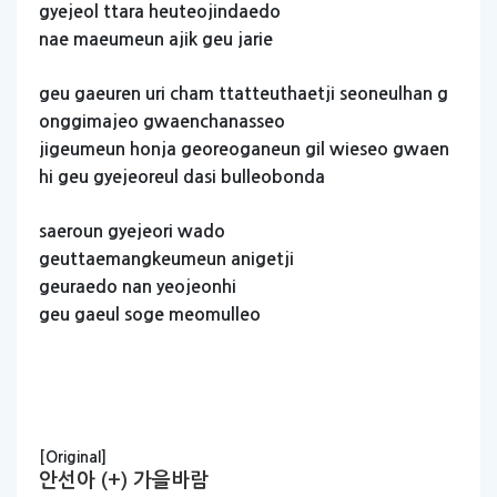
gyejeol
ttara
heuteojindaedo
nae
maeumeun
ajik
geu
jarie
geu
gaeuren
uri
cham
ttatteuthaetji
seoneulhan
g
onggimajeo
gwaenchanasseo
jigeumeun
honja
georeoganeun
gil
wieseo
gwaen
hi
geu
gyejeoreul
dasi
bulleobonda
saeroun
gyejeori
wado
geuttaemangkeumeun
anigetji
geuraedo
nan
yeojeonhi
geu
gaeul
soge
meomulleo
[Original]
안선아 (+) 가을바람