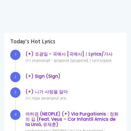
Today's Hot Lyrics
(+) 조광일 - 곡예사 [곡예사]ㅣLyrics/가사
1
(+) jogwangil - gogyesa [gogyesa]ㅣLyrics/gasa
(+) Sign (Sign)
2
(+) 니가 사랑을 알아
3
(+) niga sarangeul ara
여하경 (NEOPLE) (+) Via Purgationis : 정화
4
의 길 (Feat. Veus – Cor Infantil Amics de
la Unió, 유채훈)
yeohagyeong (NEOPLE) (+) Via Purgationis :