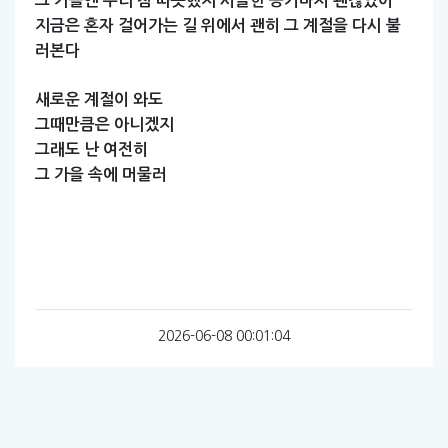
그
가을엔
우리
참
따뜻했지
서늘한
공기마저
괜찮았어
지금은
혼자
걸어가는
길
위에서
괜히
그
계절을
다시
불
러본다
새로운
계절이
와도
그때만큼은
아니겠지
그래도
난
여전히
그
가을
속에
머물러
2026-06-08 00:01:04