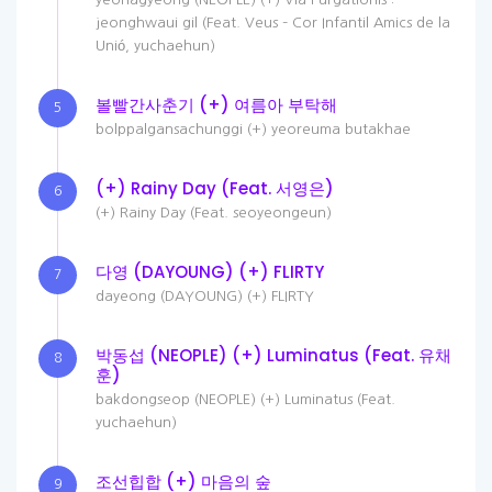
jeonghwaui gil (Feat. Veus – Cor Infantil Amics de la
Unió, yuchaehun)
볼빨간사춘기 (+) 여름아 부탁해
5
bolppalgansachunggi (+) yeoreuma butakhae
(+) Rainy Day (Feat. 서영은)
6
(+) Rainy Day (Feat. seoyeongeun)
다영 (DAYOUNG) (+) FLIRTY
7
dayeong (DAYOUNG) (+) FLIRTY
박동섭 (NEOPLE) (+) Luminatus (Feat. 유채
8
훈)
bakdongseop (NEOPLE) (+) Luminatus (Feat.
yuchaehun)
조선힙합 (+) 마음의 숲
9