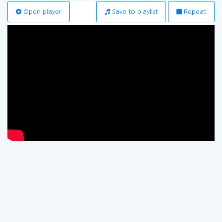
Open player
Save to playlist
Repeat