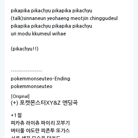
pikapika
pikachyu
pikapika
pikachyu
(talk)sinnaneun
yeohaeng
meotjin
chinggudeul
pikapika
pikachyu
pikapika
pikachyu
uri
modu
kkumeul
wihae
(pikachyu!!)
-----------------
pokemmonseuteo-Ending
pokemmonseuteo
[Original]
(+) 포켓몬스터XY&Z 엔딩곡
*1절
피카츄
라이츄
파이리
꼬부기
버터풀
야도란
피존투
또가스