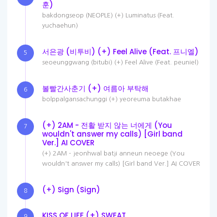
훈)
bakdongseop (NEOPLE) (+) Luminatus (Feat.
yuchaehun)
서은광 (비투비) (+) Feel Alive (Feat. 프니엘)
5
seoeunggwang (bitubi) (+) Feel Alive (Feat. peuniel)
볼빨간사춘기 (+) 여름아 부탁해
6
bolppalgansachunggi (+) yeoreuma butakhae
(+) 2AM - 전활 받지 않는 너에게 (You
7
wouldn't answer my calls) [Girl band
Ver.] AI COVER
(+) 2AM - jeonhwal batji anneun neoege (You
wouldn't answer my calls) [Girl band Ver.] AI COVER
(+) Sign (Sign)
8
KISS OF LIFE (+) SWEAT
9