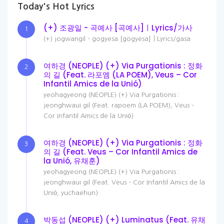
Today's Hot Lyrics
(+) 조광일 - 곡예사 [곡예사]ㅣLyrics/가사
1
(+) jogwangil - gogyesa [gogyesa]ㅣLyrics/gasa
여하경 (NEOPLE) (+) Via Purgationis : 정화
2
의 길 (Feat. 라포엠 (LA POEM), Veus – Cor
Infantil Amics de la Unió)
yeohagyeong (NEOPLE) (+) Via Purgationis :
jeonghwaui gil (Feat. rapoem (LA POEM), Veus –
Cor Infantil Amics de la Unió)
여하경 (NEOPLE) (+) Via Purgationis : 정화
3
의 길 (Feat. Veus – Cor Infantil Amics de
la Unió, 유채훈)
yeohagyeong (NEOPLE) (+) Via Purgationis :
jeonghwaui gil (Feat. Veus – Cor Infantil Amics de la
Unió, yuchaehun)
박동섭 (NEOPLE) (+) Luminatus (Feat. 유채
4