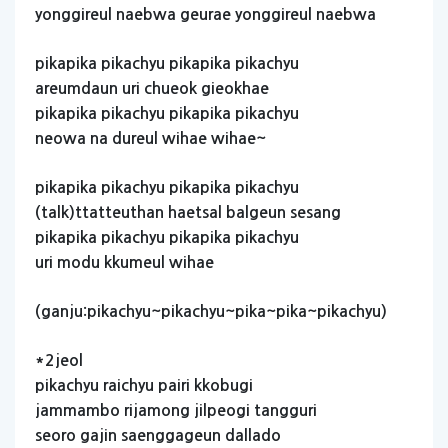
yonggireul
naebwa
geurae
yonggireul
naebwa
pikapika
pikachyu
pikapika
pikachyu
areumdaun
uri
chueok
gieokhae
pikapika
pikachyu
pikapika
pikachyu
neowa
na
dureul
wihae
wihae~
pikapika
pikachyu
pikapika
pikachyu
(talk)ttatteuthan
haetsal
balgeun
sesang
pikapika
pikachyu
pikapika
pikachyu
uri
modu
kkumeul
wihae
(ganju:pikachyu~pikachyu~pika~pika~pikachyu)
*2jeol
pikachyu
raichyu
pairi
kkobugi
jammambo
rijamong
jilpeogi
tangguri
seoro
gajin
saenggageun
dallado