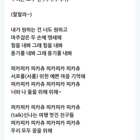
(랄랄라~)
내가
원하는
건
너도
원하고
마주잡은
두
손에
맹세해
힘을
내봐
그래
힘을
내봐
용기를
내봐
그래
용기를
내봐
피카피카
피카츄
피카피카
피카츄
서로를(서롤)
위한
예쁜
마음
기억해
피카피카
피카츄
피카피카
피카츄
너와
나
둘을
위해
위해~
피카피카
피카츄
피카피카
피카츄
(talk)신나는
여행
멋진
친구들
피카피카
피카츄
피카피카
피카츄
우리
모두
꿈을
위해