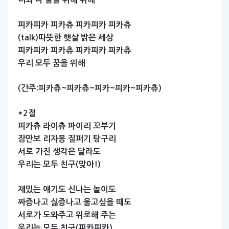
피카피카
피카츄
피카피카
피카츄
(talk)따뜻한
햇살
밝은
세상
피카피카
피카츄
피카피카
피카츄
우리
모두
꿈을
위해
(간주:피카츄~피카츄~피카~피카~피카츄)
*2절
피카츄
라이츄
파이리
꼬부기
잠만보
리자몽
질퍼기
탕구리
서로
가진
생각은
달라도
우리는
모두
친구(맞아!)
재밌는
얘기도
신나는
놀이도
짜증나고
싫증나고
울고싶을
때도
서로가
도와주고
위로해
주는
우리는
모두
친구(피카피카)