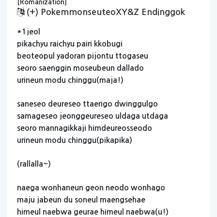
[Romanization]
(+) PokemmonseuteoXY&Z Endinggok
*1jeol
pikachyu
raichyu
pairi
kkobugi
beoteopul
yadoran
pijontu
ttogaseu
seoro
saenggin
moseubeun
dallado
urineun
modu
chinggu(maja!)
saneseo
deureseo
ttaerigo
dwinggulgo
samageseo
jeonggeureseo
uldaga
utdaga
seoro
mannagikkaji
himdeureosseodo
urineun
modu
chinggu(pikapika)
(rallalla~)
naega
wonhaneun
geon
neodo
wonhago
maju
jabeun
du
soneul
maengsehae
himeul
naebwa
geurae
himeul
naebwa(u!)