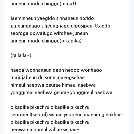
urineun
modu
chinggu(maja!)
jaeminneun
yaegido
sinnaneun
norido
jjajeungnago
siljeungnago
ulgosipeul
ttaedo
seoroga
dowajugo
wirohae
juneun
urineun
modu
chinggu(pikapika)
(rallalla~)
naega
wonhaneun
geon
neodo
wonhago
majujabeun
du
sone
maengsehae
himeul
naebwa
geurae
himeul
naebwa
yonggireul
naebwa
geurae
yonggireul
naebwa
pikapika
pikachyu
pikapika
pikachyu
seororeul(seorol)
wihan
yeppeun
maeum
gieokhae
pikapika
pikachyu
pikapika
pikachyu
neowa
na
dureul
wihae
wihae~