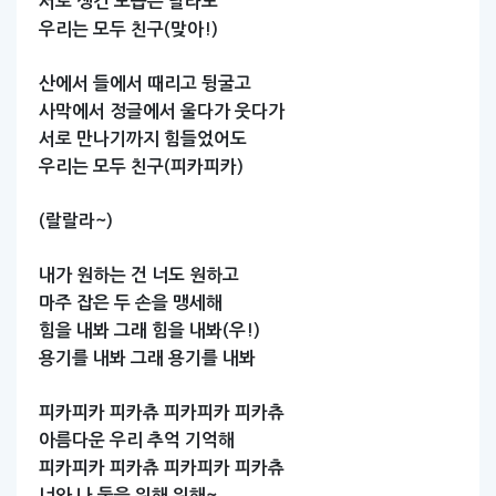
서로
생긴
모습은
달라도
우리는
모두
친구(맞아!)
산에서
들에서
때리고
뒹굴고
사막에서
정글에서
울다가
웃다가
서로
만나기까지
힘들었어도
우리는
모두
친구(피카피카)
(랄랄라~)
내가
원하는
건
너도
원하고
마주
잡은
두
손을
맹세해
힘을
내봐
그래
힘을
내봐(우!)
용기를
내봐
그래
용기를
내봐
피카피카
피카츄
피카피카
피카츄
아름다운
우리
추억
기억해
피카피카
피카츄
피카피카
피카츄
너와
나
둘을
위해
위해~